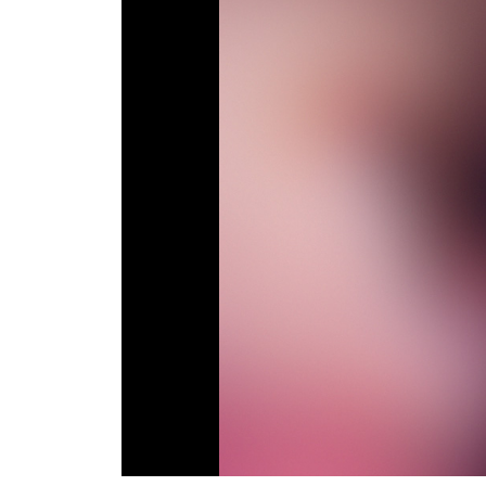
ТВ программа
RU
UA
Categories
Главная
Новости футбола
Видео
Трансферы
Новости футбола Украины
Последние комментарии
Конкурс прогнозов
Логин
Рейтинги
Правила
Коллективный прогноз
Турниры
Чемпионат Мира
Украина. Премьер-Лига