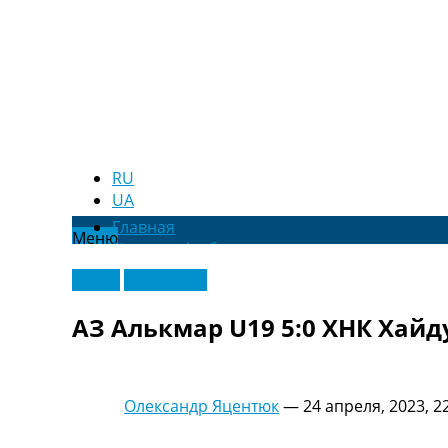
RU
UA
Главная
Меню
Новости футбола
Видео
Видео
Эксклюзив
Трансферы
Новости футбола Украины
АЗ Алькмар U19 5:0 ХНК Хайд
Последние комментарии
Конкурс прогнозов
Логин
Рейтинги
Олександр Яцентюк
—
24 апреля, 2023, 2
Правила
Коллективный прогноз