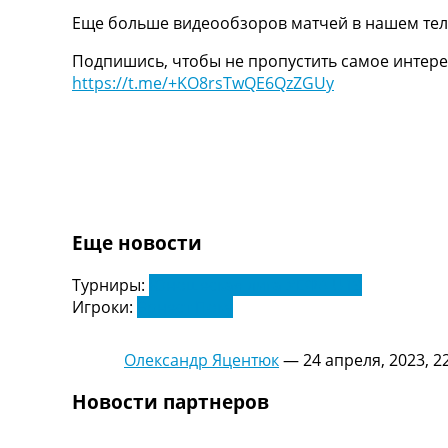
Украина. Первая Лига
Еще больше видеообзоров матчей в нашем тел
Лига Чемпионов
Подпишись, чтобы не пропустить самое интере
Англия. Премьер Лига
https://t.me/+KO8rsTwQE6QzZGUy
Испания. Ла Лига
Другие Турниры >>>
Таблицы
Таблицы групп Чемпионата Мира
Украина. Премьер-Лига
Украина. Первая Лига
Лига Чемпионов. Таблицы групп
Англия. Премьер-Лига
Еще новости
Испания. Ла Лига
Все таблицы >>>
Турниры:
Юношеская лига УЕФА U19
Рейтинги
Игроки:
Эрнест Поку
Рейтинг стран УЕФА
Рейтинг клубов УЕФА
Олександр Яцентюк
—
24 апреля, 2023, 2
Рейтинг ФИФА
ТВ программа
Новости партнеров