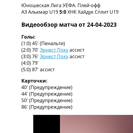
Юношеская Лига УЕФА. Плей-офф
Турниры
АЗ Алькмар U19
5:0
ХНК Хайдук Сплит U19
Чемпионат Мира
Украина. Премьер-Лига
Видеообзор матча от 24-04-2023
Украина. Первая Лига
Лига Чемпионов
Голы:
Англия. Премьер Лига
(1:0) 45′
(Пенальти)
Испания. Ла Лига
(2:0) 70′
Эрнест Поку
ассист
Другие Турниры >>>
(3:0) 76′
Эрнест Поку
ассист
Таблицы
(4:0) 79′
Таблицы групп Чемпионата Мира
(5:0) 87′
ассист
Украина. Премьер-Лига
Украина. Первая Лига
Карточки:
Лига Чемпионов. Таблицы групп
40′
(Предупреждение)
Англия. Премьер-Лига
44′
(Предупреждение)
Испания. Ла Лига
50′
(Предупреждение)
Все таблицы >>>
86′
(Предупреждение)
Рейтинги
Рейтинг стран УЕФА
Рейтинг клубов УЕФА
Рейтинг ФИФА