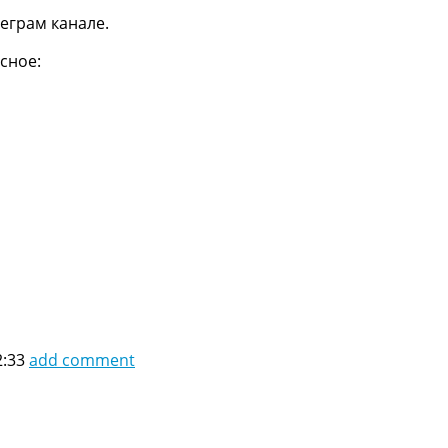
еграм канале.
сное:
2:33
add comment