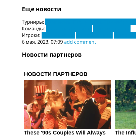
Украина. Первая Лига
Еще новости
Лига Чемпионов
Англия. Премьер Лига
Турниры:
Чемпионат Португалии. Примейра Ли
Испания. Ла Лига
Команды:
Каза Пия Лиссабон
Портимоненше
Другие Турниры >>>
Игроки:
Брайан Рочес
Леонардо Лело
Лукас Со
Таблицы
6 мая, 2023, 07:09
add comment
Таблицы групп Чемпионата Мира
Украина. Премьер-Лига
Новости партнеров
Украина. Первая Лига
Лига Чемпионов. Таблицы групп
Англия. Премьер-Лига
Испания. Ла Лига
Все таблицы >>>
Рейтинги
Рейтинг стран УЕФА
Рейтинг клубов УЕФА
Рейтинг ФИФА
ТВ программа