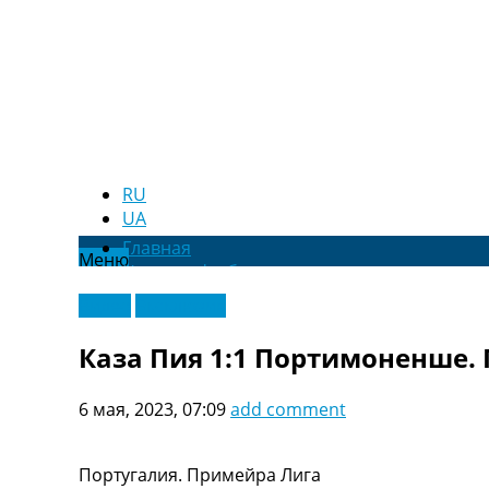
RU
UA
Главная
Меню
Новости футбола
Видео
Видео
Эксклюзив
Трансферы
Новости футбола Украины
Каза Пия 1:1 Портимоненше. 
Последние комментарии
Конкурс прогнозов
6 мая, 2023, 07:09
add comment
Логин
Рейтинги
Правила
Португалия. Примейра Лига
Коллективный прогноз