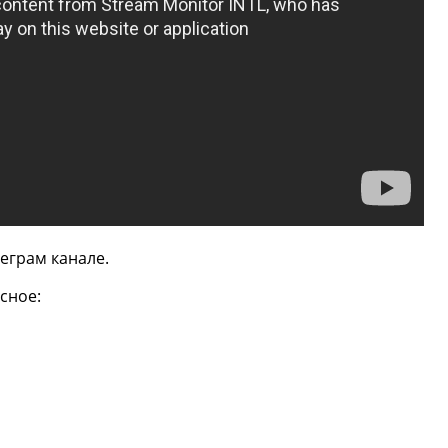
еграм канале.
сное: