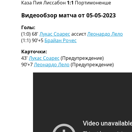
Каза Пия Лиссабон
1:1
Портимоненше
Турниры
Чемпионат Мира
Видеообзор матча от 05-05-2023
Украина. Премьер-Лига
Украина. Первая Лига
Голы:
Лига Чемпионов
(1:0) 68′
Лукас Соарес
ассист
Леонардо Лело
Англия. Премьер Лига
(1:1) 90’+5
Брайан Рочес
Испания. Ла Лига
Другие Турниры >>>
Карточки:
Таблицы
43′
Лукас Соарес
(Предупреждение)
Таблицы групп Чемпионата Мира
90’+7
Леонардо Лело
(Предупреждение)
Украина. Премьер-Лига
Украина. Первая Лига
Лига Чемпионов. Таблицы групп
Англия. Премьер-Лига
Испания. Ла Лига
Все таблицы >>>
Рейтинги
Рейтинг стран УЕФА
Рейтинг клубов УЕФА
Рейтинг ФИФА