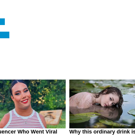
га
арес