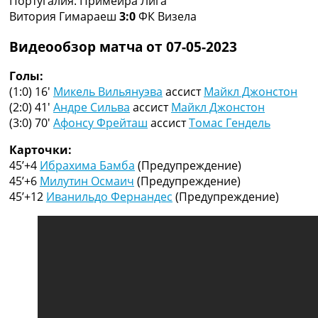
Португалия. Примейра Лига
Рейтинг ФИФА
Витория Гимараеш
3:0
ФК Визела
ТВ программа
Видеообзор матча от 07-05-2023
RU
UA
Голы:
(1:0) 16′
Микель Вильянуэва
ассист
Майкл Джонстон
Categories
(2:0) 41′
Андре Сильва
ассист
Майкл Джонстон
(3:0) 70′
Афонсу Фрейташ
ассист
Томас Гендель
Главная
Новости футбола
Карточки:
Видео
45’+4
Ибрахима Бамба
(Предупреждение)
Трансферы
45’+6
Милутин Осмаич
(Предупреждение)
Новости футбола Украины
45’+12
Иванильдо Фернандес
(Предупреждение)
Последние комментарии
Конкурс прогнозов
Логин
Рейтинги
Правила
Коллективный прогноз
Турниры
Чемпионат Мира