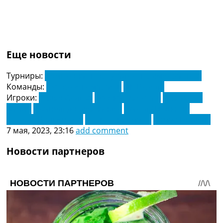
Еще новости
Турниры:
Чемпионат Португалии. Примейра Лига
Команды:
Витория Гимараеш
ФК Визела
Игроки:
Андре Сильва
Афонсу Фрейташ
Ибрахима
Бамба
Иванильдо Фернандес
Майкл Джонстон
Микель Вильянуэва
Милутин Осмаич
Томас Гендель
7 мая, 2023, 23:16
add comment
Новости партнеров