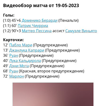
Коллективный прогноз
Видеообзор матча от 19-05-2023
Турниры
Чемпионат Мира
Голы:
Украина. Премьер-Лига
(1:0) 45’+6
Доменико Берарди
(Пенальти)
Украина. Первая Лига
(1:1) 60′
Патрик Чиурриа
Лига Чемпионов
(1:2) 90’+3
Маттео Пессина
ассист
Самуэле Виньято
Англия. Премьер Лига
Карточки:
Испания. Ла Лига
12′
Пабло Мари
(Предупреждение)
Другие Турниры >>>
13′
Джанлука Капрари
(Предупреждение)
Таблицы
36′
Руан
(Предупреждение)
Таблицы групп Чемпионата Мира
40′
Лука Кальдирола
(Предупреждение)
Украина. Премьер-Лига
49′
Дэни Мота
(Предупреждение)
Украина. Первая Лига
68′
Руан
(Красная, второе предупреждение)
Лига Чемпионов. Таблицы групп
72′
Марлон
(Предупреждение)
Англия. Премьер-Лига
Испания. Ла Лига
Все таблицы >>>
Рейтинги
Рейтинг стран УЕФА
Рейтинг клубов УЕФА