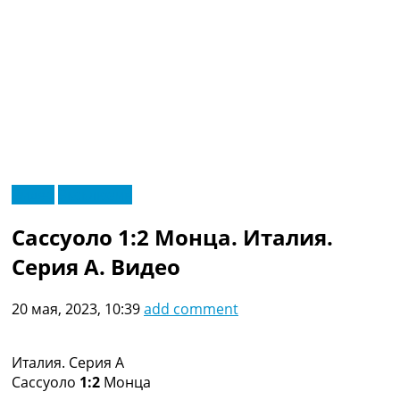
RU
Видео
Эксклюзив
UA
Главная
Меню
Сассуоло 1:2 Монца. Италия.
Новости футбола
Видео
Серия A. Видео
Трансферы
Новости футбола Украины
20 мая, 2023, 10:39
add comment
Последние комментарии
Конкурс прогнозов
Логин
Италия. Серия A
Рейтинги
Сассуоло
1:2
Монца
Правила