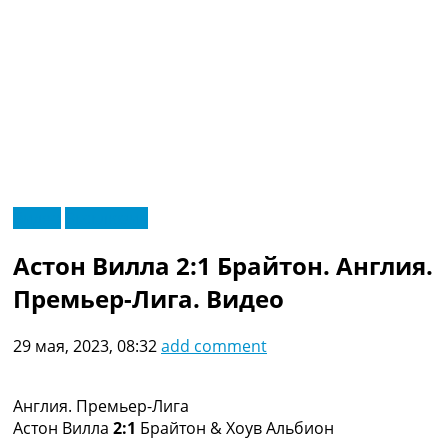
RU
Видео
Эксклюзив
UA
Главная
Меню
Астон Вилла 2:1 Брайтон. Англия.
Новости футбола
Видео
Премьер-Лига. Видео
Трансферы
Новости футбола Украины
29 мая, 2023, 08:32
add comment
Последние комментарии
Конкурс прогнозов
Логин
Англия. Премьер-Лига
Рейтинги
Астон Вилла
2:1
Брайтон & Хоув Альбион
Правила