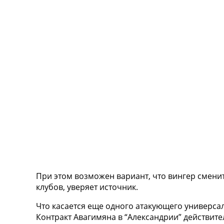
ТВ программа
RU
UA
Categories
Главная
Новости футбола
Видео
Трансферы
Новости футбола Украины
Последние комментарии
Конкурс прогнозов
Логин
Рейтинги
При этом возможен вариант, что вингер сменит
Правила
клубов, уверяет источник.
Коллективный прогноз
Турниры
Что касается еще одного атакующего универсал
Чемпионат Мира
Контракт Авагимяна в “Александрии” действител
Украина. Премьер-Лига