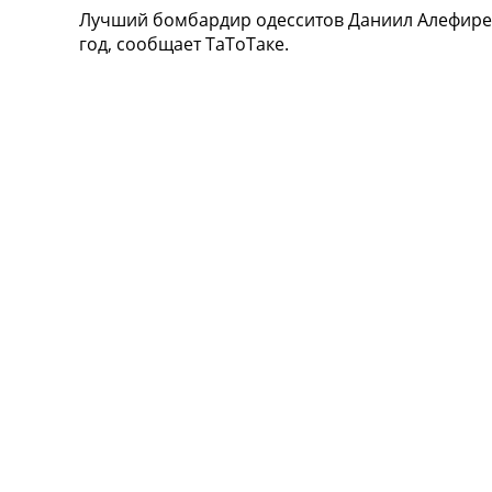
Лучший бомбардир одесситов Даниил Алефиренко
Турниры
год, сообщает ТаТоТаке.
Чемпионат Мира
Украина. Премьер-Лига
Украина. Первая Лига
Лига Чемпионов
Англия. Премьер Лига
Испания. Ла Лига
Другие Турниры >>>
Таблицы
Таблицы групп Чемпионата Мира
Украина. Премьер-Лига
Украина. Первая Лига
Лига Чемпионов. Таблицы групп
Англия. Премьер-Лига
Испания. Ла Лига
Все таблицы >>>
Рейтинги
Рейтинг стран УЕФА
Рейтинг клубов УЕФА
Рейтинг ФИФА