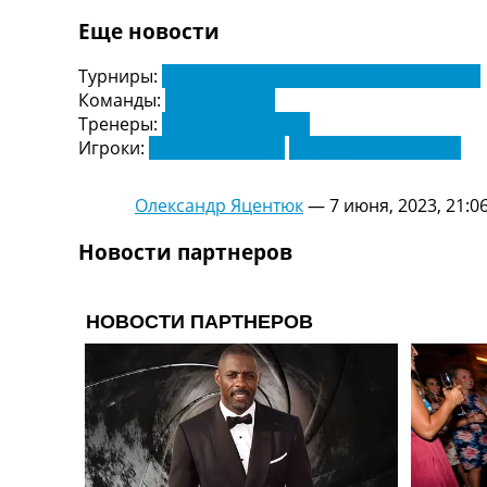
Украина. Первая Лига
Еще новости
Лига Чемпионов
Англия. Премьер Лига
Турниры:
Чемпионат Украины по футболу. УПЛ
Испания. Ла Лига
Команды:
Черноморец
Другие Турниры >>>
Тренеры:
Роман Григорчук
Таблицы
Игроки:
Артур Авагимян
Данила Алефиренко
Таблицы групп Чемпионата Мира
Украина. Премьер-Лига
Олександр Яцентюк
—
7 июня, 2023, 21:0
Украина. Первая Лига
Лига Чемпионов. Таблицы групп
Новости партнеров
Англия. Премьер-Лига
Испания. Ла Лига
Все таблицы >>>
Рейтинги
Рейтинг стран УЕФА
Рейтинг клубов УЕФА
Рейтинг ФИФА
ТВ программа