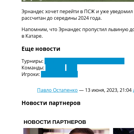
ТВ программа
Эрнандес хочет перейти в ПСЖ и уже уведомил 
RU
рассчитан до середины 2024 года.
UA
Напомним, что Эрнандес пропустил львиную д
Categories
в Катаре.
Главная
Еще новости
Новости футбола
Видео
Турниры:
Чемпионат Германии. Бундеслига
Трансферы
Команды:
Бавария
ПСЖ
Новости футбола Украины
Игроки:
Лукас Эрнандес
Последние комментарии
Конкурс прогнозов
Павло Остапенко
—
13 июня, 2023, 21:04
Логин
Рейтинги
Новости партнеров
Правила
Коллективный прогноз
Турниры
Чемпионат Мира
Украина. Премьер-Лига