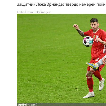
Защитник Люка Эрнандес твердо намерен покину
Турниры
Чемпионат Мира
Embed from Getty Images
Украина. Премьер-Лига
Украина. Первая Лига
Лига Чемпионов
Англия. Премьер Лига
Испания. Ла Лига
Другие Турниры >>>
Таблицы
Таблицы групп Чемпионата Мира
Украина. Премьер-Лига
Украина. Первая Лига
Лига Чемпионов. Таблицы групп
Англия. Премьер-Лига
Испания. Ла Лига
Все таблицы >>>
Рейтинги
Рейтинг стран УЕФА
Рейтинг клубов УЕФА
Рейтинг ФИФА