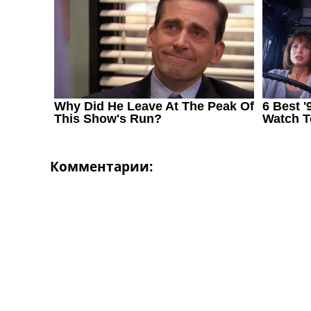
Украина. Первая Лига
Лига Чемпионов
Англия. Премьер Лига
Испания. Ла Лига
Другие Турниры >>>
Таблицы
Таблицы групп Чемпионата Мира
Украина. Премьер-Лига
Украина. Первая Лига
Лига Чемпионов. Таблицы групп
Англия. Премьер-Лига
Комментарии:
Испания. Ла Лига
Все таблицы >>>
Рейтинги
Рейтинг стран УЕФА
Рейтинг клубов УЕФА
Рейтинг ФИФА
ТВ программа