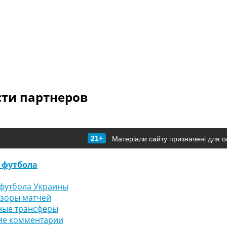
сти партнеров
21+
Матеріали сайту призначені для о
 футбола
футбола Украины
бзоры матчей
ные трансферы
ие комментарии