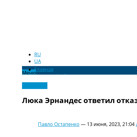
RU
UA
Главная
Меню
Новости футбола
Видео
Эксклюзив
Трансферы
Новости футбола Украины
Люка Эрнандес ответил отка
Последние комментарии
Конкурс прогнозов
Логин
Рейтинги
Павло Остапенко
—
13 июня, 2023, 21:04
Правила
Коллективный прогноз