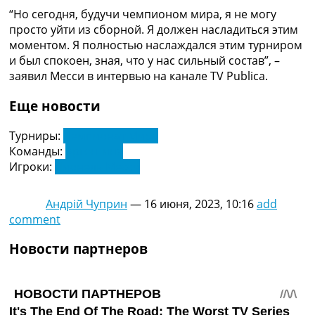
Украина. Премьер-Лига
“Но сегодня, будучи чемпионом мира, я не могу
Украина. Первая Лига
просто уйти из сборной. Я должен насладиться этим
Лига Чемпионов
моментом. Я полностью наслаждался этим турниром
Англия. Премьер Лига
и был спокоен, зная, что у нас сильный состав”, –
Испания. Ла Лига
заявил Месси в интервью на канале TV Publica.
Другие Турниры >>>
Таблицы
Еще новости
Таблицы групп Чемпионата Мира
Украина. Премьер-Лига
Турниры:
Чемпионат Мира
Украина. Первая Лига
Команды:
Аргентина
Лига Чемпионов. Таблицы групп
Игроки:
Лионель Месси
Англия. Премьер-Лига
Испания. Ла Лига
Андрій Чуприн
—
16 июня, 2023, 10:16
add
Все таблицы >>>
comment
Рейтинги
Рейтинг стран УЕФА
Новости партнеров
Рейтинг клубов УЕФА
Рейтинг ФИФА
ТВ программа