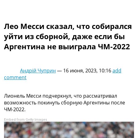
Коллективный прогноз
Турниры
Чемпионат Мира
Лео Месси сказал, что собирался
Украина. Премьер-Лига
Украина. Первая Лига
уйти из сборной, даже если бы
Лига Чемпионов
Аргентина не выиграла ЧМ-2022
Англия. Премьер Лига
Испания. Ла Лига
Другие Турниры >>>
Таблицы
Андрій Чуприн
—
16 июня, 2023, 10:16
add
Таблицы групп Чемпионата Мира
comment
Украина. Премьер-Лига
Украина. Первая Лига
Лига Чемпионов. Таблицы групп
Лионель Месси подчеркнул, что рассматривал
Англия. Премьер-Лига
возможность покинуть сборную Аргентины после
Испания. Ла Лига
ЧМ-2022.
Все таблицы >>>
Embed from Getty Images
Рейтинги
Рейтинг стран УЕФА
Рейтинг клубов УЕФА