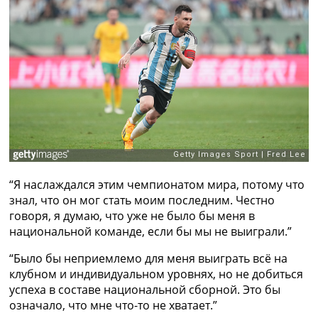
Рейтинг ФИФА
ТВ программа
RU
UA
Categories
Главная
Новости футбола
Видео
Трансферы
“Я наслаждался этим чемпионатом мира, потому что
Новости футбола Украины
знал, что он мог стать моим последним. Честно
Последние комментарии
говоря, я думаю, что уже не было бы меня в
Конкурс прогнозов
национальной команде, если бы мы не выиграли.”
Логин
Рейтинги
“Было бы неприемлемо для меня выиграть всё на
Правила
клубном и индивидуальном уровнях, но не добиться
Коллективный прогноз
успеха в составе национальной сборной. Это бы
Турниры
означало, что мне что-то не хватает.”
Чемпионат Мира