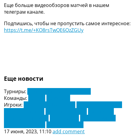
Еще больше видеообзоров матчей в нашем
телеграм канале.
Подпишись, чтобы не пропустить самое интересное:
https://t.me/+KO8rsTwQE6QzZGUy
Еще новости
Турниры:
Чемпионат Европы. Отбор
Команды:
Греция
Ирландия
Игроки:
Анастасиос Бакасетас
Георгиос Цавеллас
Гиоргос Масурас
Джеймс МакКлин
Джон Иган
Димитриос Пелкас
Мэтт Доэрти
Натан Коллинз
Петрос Манталос
Эван Фергюсон
17 июня, 2023, 11:10
add comment