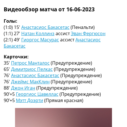
Рейтинг ФИФА
Видеообзор матча от 16-06-2023
ТВ программа
RU
Голы:
UA
(1:0) 15′
Анастасиос Бакасетас
(Пенальти)
(1:1) 27′
Натан Коллинз
ассист
Эван Фергюсон
Categories
(2:1) 49′
Гиоргос Масурас
ассист
Анастасиос
Бакасетас
Главная
Новости футбола
Карточки:
Видео
35′
Петрос Манталос
(Предупреждение)
Трансферы
65′
Димитриос Пелкас
(Предупреждение)
Новости футбола Украины
76′
Анастасиос Бакасетас
(Предупреждение)
Последние комментарии
76′
Джеймс МакКлин
(Предупреждение)
Конкурс прогнозов
88′
Джон Иган
(Предупреждение)
Логин
90’+5
Георгиос Цавеллас
(Предупреждение)
Рейтинги
90’+5
Мэтт Доэрти
(Прямая красная)
Правила
Коллективный прогноз
Турниры
Чемпионат Мира