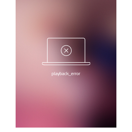
Украина. Премьер-Лига
Украина. Первая Лига
Лига Чемпионов
Англия. Премьер Лига
Испания. Ла Лига
Другие Турниры >>>
Таблицы
Таблицы групп Чемпионата Мира
Украина. Премьер-Лига
Украина. Первая Лига
Лига Чемпионов. Таблицы групп
Англия. Премьер-Лига
Испания. Ла Лига
Все таблицы >>>
Рейтинги
Рейтинг стран УЕФА
Рейтинг клубов УЕФА
Рейтинг ФИФА
ТВ программа