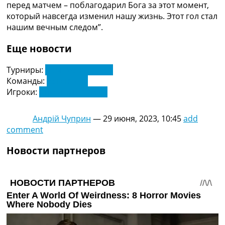
перед матчем – поблагодарил Бога за этот момент,
Украина. Премьер-Лига
который навсегда изменил нашу жизнь. Этот гол стал
Украина. Первая Лига
нашим вечным следом”.
Лига Чемпионов
Англия. Премьер Лига
Еще новости
Испания. Ла Лига
Другие Турниры >>>
Турниры:
Чемпионат Мира
Таблицы
Команды:
Аргентина
Таблицы групп Чемпионата Мира
Игроки:
Анхель Ди Мария
Украина. Премьер-Лига
Украина. Первая Лига
Лига Чемпионов. Таблицы групп
Андрій Чуприн
—
29 июня, 2023, 10:45
add
Англия. Премьер-Лига
comment
Испания. Ла Лига
Новости партнеров
Все таблицы >>>
Рейтинги
Рейтинг стран УЕФА
Рейтинг клубов УЕФА
Рейтинг ФИФА
ТВ программа