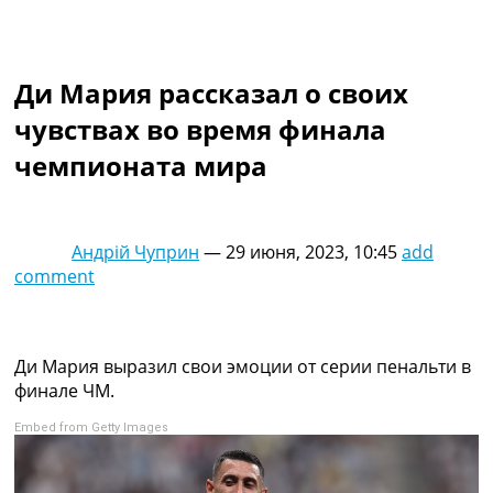
Коллективный прогноз
Турниры
Чемпионат Мира
Ди Мария рассказал о своих
Украина. Премьер-Лига
Украина. Первая Лига
чувствах во время финала
Лига Чемпионов
чемпионата мира
Англия. Премьер Лига
Испания. Ла Лига
Другие Турниры >>>
Таблицы
Андрій Чуприн
—
29 июня, 2023, 10:45
add
Таблицы групп Чемпионата Мира
comment
Украина. Премьер-Лига
Украина. Первая Лига
Лига Чемпионов. Таблицы групп
Англия. Премьер-Лига
Ди Мария выразил свои эмоции от серии пенальти в
Испания. Ла Лига
финале ЧМ.
Все таблицы >>>
Embed from Getty Images
Рейтинги
Рейтинг стран УЕФА
Рейтинг клубов УЕФА