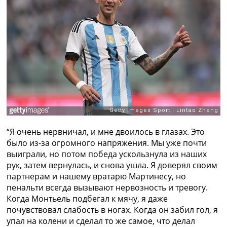
Рейтинг ФИФА
ТВ программа
RU
UA
Categories
Главная
Новости футбола
Видео
Трансферы
“Я очень нервничал, и мне двоилось в глазах. Это
Новости футбола Украины
было из-за огромного напряжения. Мы уже почти
Последние комментарии
выиграли, но потом победа ускользнула из наших
Конкурс прогнозов
рук, затем вернулась, и снова ушла. Я доверял своим
Логин
партнерам и нашему вратарю Мартинесу, но
Рейтинги
пенальти всегда вызывают нервозность и тревогу.
Правила
Когда Монтьель подбегал к мячу, я даже
Коллективный прогноз
почувствовал слабость в ногах. Когда он забил гол, я
Турниры
упал на колени и сделал то же самое, что делал
Чемпионат Мира