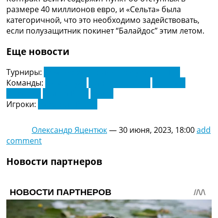
Украина. Премьер-Лига
размере 40 миллионов евро, и «Сельта» была
Украина. Первая Лига
категоричной, что это необходимо задействовать,
Лига Чемпионов
если полузащитник покинет “Балайдос” этим летом.
Англия. Премьер Лига
Испания. Ла Лига
Еще новости
Другие Турниры >>>
Таблицы
Турниры:
Чемпионат Англии по футболу. АПЛ
Таблицы групп Чемпионата Мира
Команды:
Ливерпуль
Манчестер Сити
Ньюкасл
Украина. Премьер-Лига
Юнайтед
Сельта Виго
Челси
Украина. Первая Лига
Игроки:
Габриэль Вейга
Лига Чемпионов. Таблицы групп
Англия. Премьер-Лига
Олександр Яцентюк
—
30 июня, 2023, 18:00
add
Испания. Ла Лига
comment
Все таблицы >>>
Рейтинги
Новости партнеров
Рейтинг стран УЕФА
Рейтинг клубов УЕФА
Рейтинг ФИФА
ТВ программа