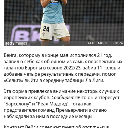
Рейтинг ФИФА
ТВ программа
RU
UA
Categories
Главная
Вейга, которому в конце мая исполнился 21 год,
Новости футбола
заявил о себе как об одном из самых перспективных
Видео
талантов Европы в сезоне 2022/23, забив 11 голов и
Трансферы
добавив четыре результативных передачи, помог
Новости футбола Украины
«Сельте» выйти в середину таблицы Ла Лиги. .
Последние комментарии
Конкурс прогнозов
Эта форма привлекла внимание некоторых лучших
Логин
европейских клубов.
Сообщается
что он интересует
Рейтинги
“Барселону” и “Реал Мадрид”, тогда как
Правила
представители команд Премьер-лиги активно
Коллективный прогноз
наблюдали за ним в последние месяцы .
Турниры
Чемпионат Мира
Контракт Вейги содержит пункт об отступных в