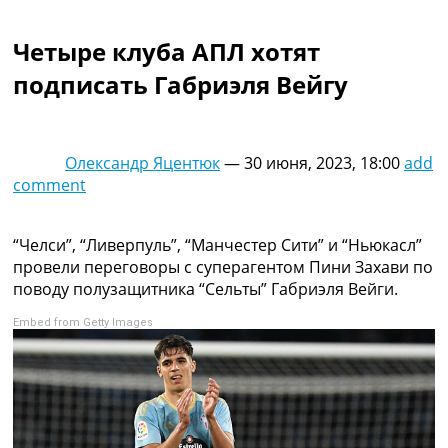
Коллективный прогноз
Турниры
Четыре клуба АПЛ хотят
Чемпионат Мира
подписать Габриэля Вейгу
Украина. Премьер-Лига
Украина. Первая Лига
Лига Чемпионов
Англия. Премьер Лига
Олександр Яцентюк
—
30 июня, 2023, 18:00
add
Испания. Ла Лига
comment
Другие Турниры >>>
Таблицы
Таблицы групп Чемпионата Мира
“Челси”, “Ливерпуль”, “Манчестер Сити” и “Ньюкасл”
Украина. Премьер-Лига
провели переговоры с суперагентом Пини Захави по
Украина. Первая Лига
поводу полузащитника “Сельты” Габриэля Вейги.
Лига Чемпионов. Таблицы групп
Embed from Getty Images
Англия. Премьер-Лига
Испания. Ла Лига
Все таблицы >>>
Рейтинги
Рейтинг стран УЕФА
Рейтинг клубов УЕФА