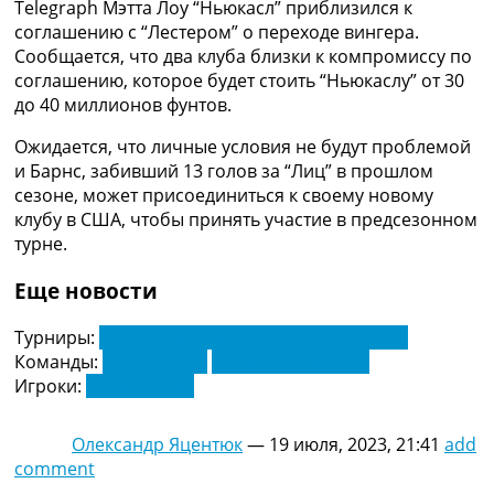
Telegraph Мэтта Лоу “Ньюкасл” приблизился к
Украина. Премьер-Лига
соглашению с “Лестером” о переходе вингера.
Украина. Первая Лига
Сообщается, что два клуба близки к компромиссу по
Лига Чемпионов
соглашению, которое будет стоить “Ньюкаслу” от 30
Англия. Премьер Лига
до 40 миллионов фунтов.
Испания. Ла Лига
Другие Турниры >>>
Ожидается, что личные условия не будут проблемой
Таблицы
и Барнс, забивший 13 голов за “Лиц” в прошлом
Таблицы групп Чемпионата Мира
сезоне, может присоединиться к своему новому
Украина. Премьер-Лига
клубу в США, чтобы принять участие в предсезонном
Украина. Первая Лига
турне.
Лига Чемпионов. Таблицы групп
Англия. Премьер-Лига
Еще новости
Испания. Ла Лига
Все таблицы >>>
Турниры:
Чемпионат Англии по футболу. АПЛ
Рейтинги
Команды:
Лестер Сити
Ньюкасл Юнайтед
Рейтинг стран УЕФА
Игроки:
Харви Барнс
Рейтинг клубов УЕФА
Рейтинг ФИФА
Олександр Яцентюк
—
19 июля, 2023, 21:41
add
ТВ программа
comment