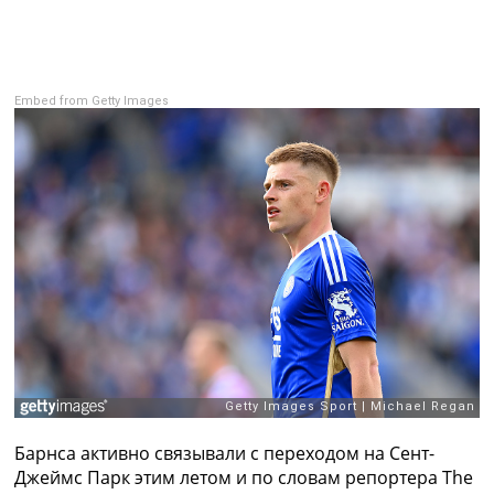
Рейтинг ФИФА
ТВ программа
RU
UA
Embed from Getty Images
Categories
Главная
Новости футбола
Видео
Трансферы
Новости футбола Украины
Последние комментарии
Конкурс прогнозов
Логин
Рейтинги
Правила
Коллективный прогноз
Барнса активно связывали с переходом на Сент-
Турниры
Джеймс Парк этим летом и по словам репортера The
Чемпионат Мира