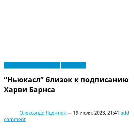
RU
Футбольные трансферы
Эксклюзив
UA
Главная
Меню
“Ньюкасл” близок к подписанию
Новости футбола
Видео
Харви Барнса
Трансферы
Новости футбола Украины
Последние комментарии
Олександр Яцентюк
—
19 июля, 2023, 21:41
add
Конкурс прогнозов
comment
Логин
Рейтинги
Правила