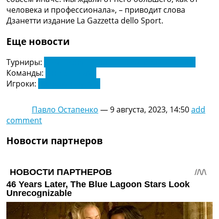
Украина. Премьер-Лига
человека и профессионала», – приводит слова
Украина. Первая Лига
Дзанетти издание La Gazzetta dello Sport.
Лига Чемпионов
Англия. Премьер Лига
Еще новости
Испания. Ла Лига
Другие Турниры >>>
Турниры:
Чемпионат Италии по футболу. Серия А
Таблицы
Команды:
Интер Милан
Таблицы групп Чемпионата Мира
Игроки:
Джордан Лукаку
Украина. Премьер-Лига
Украина. Первая Лига
Павло Остапенко
—
9 августа, 2023, 14:50
add
Лига Чемпионов. Таблицы групп
comment
Англия. Премьер-Лига
Испания. Ла Лига
Новости партнеров
Все таблицы >>>
Рейтинги
Рейтинг стран УЕФА
Рейтинг клубов УЕФА
Рейтинг ФИФА
ТВ программа