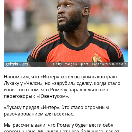
Рейтинг ФИФА
ТВ программа
RU
UA
Categories
Главная
Новости футбола
Видео
Трансферы
Напомним, что «Интер» хотел выкупить контракт
Новости футбола Украины
Лукаку у «Челси», но «зарубил» сделку, когда стало
Последние комментарии
известно о том, что Ромелу параллельно вел
Конкурс прогнозов
переговоры с «Ювентусом».
Логин
Рейтинги
«Лукаку предал «Интер». Это стало огромным
Правила
разочарованием для всех нас.
Коллективный прогноз
Турниры
Мы рассчитывали, что Ромелу будет вести себя
Чемпионат Мира
совсем иначе. Мы ждали от него большего, как от