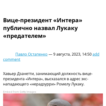
Коллективный прогноз
Турниры
Чемпионат Мира
Вице-президент «Интера»
Украина. Премьер-Лига
Украина. Первая Лига
публично назвал Лукаку
Лига Чемпионов
«предателем»
Англия. Премьер Лига
Испания. Ла Лига
Другие Турниры >>>
Таблицы
Павло Остапенко
—
9 августа, 2023, 14:50
add
Таблицы групп Чемпионата Мира
comment
Украина. Премьер-Лига
Украина. Первая Лига
Лига Чемпионов. Таблицы групп
Хавьер Дзанетти, занимающий должность вице-
Англия. Премьер-Лига
президента «Интера», высказался в адрес экс-
Испания. Ла Лига
нападающего «нерадзурри» Ромелу Лукаку.
Все таблицы >>>
Embed from Getty Images
Рейтинги
Рейтинг стран УЕФА
Рейтинг клубов УЕФА