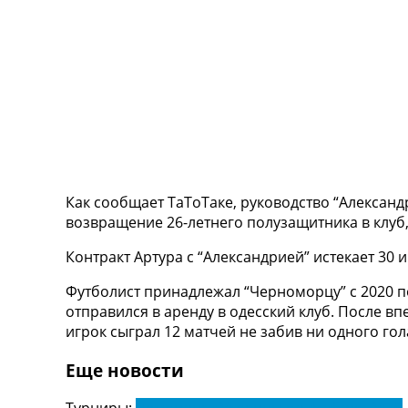
ТВ программа
RU
UA
Categories
Главная
Новости футбола
Видео
Как сообщает ТаТоТаке, руководство “Александ
Трансферы
возвращение 26-летнего полузащитника в клуб
Новости футбола Украины
Последние комментарии
Контракт Артура с “Александрией” истекает 30 и
Конкурс прогнозов
Логин
Футболист принадлежал “Черноморцу” с 2020 по 
Рейтинги
отправился в аренду в одесский клуб. После в
Правила
игрок сыграл 12 матчей не забив ни одного гол
Коллективный прогноз
Турниры
Еще новости
Чемпионат Мира
Украина. Премьер-Лига