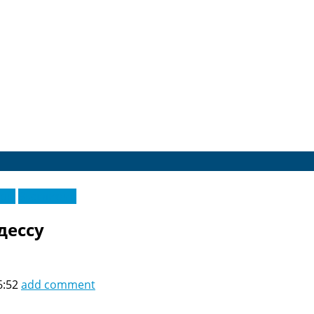
еры
Эксклюзив
дессу
6:52
add comment