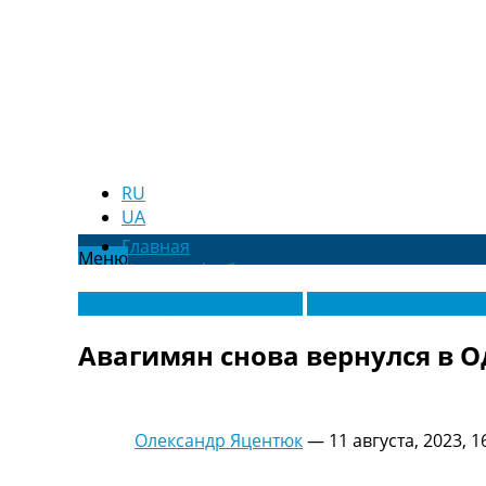
RU
UA
Главная
Меню
Новости футбола
Видео
Новости футбола Украины
Футбольные трансф
Трансферы
Новости футбола Украины
Авагимян снова вернулся в О
Последние комментарии
Конкурс прогнозов
Логин
Рейтинги
Олександр Яцентюк
—
11 августа, 2023, 1
Правила
Коллективный прогноз