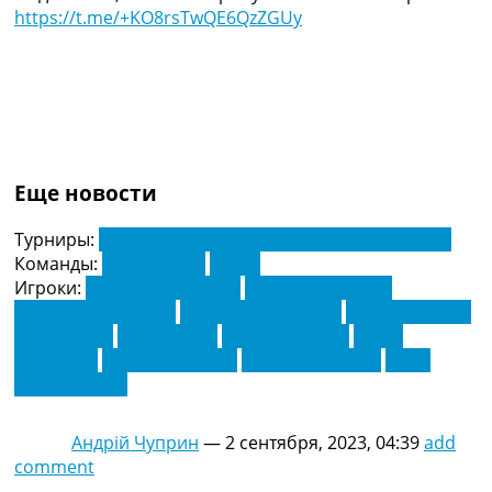
https://t.me/+KO8rsTwQE6QzZGUy
Еще новости
Турниры:
Чемпионат Испании по футболу. Ла Лига
Команды:
Вильярреал
Кадиз
Игроки:
Александр Сёрлот
Алехандро Баэна
Альфонсо Педраса
Гонсало Эскаланте
Дарвин Мачис
Иван Алехо
Крис Рамос
Луис Эрнандес
Рауль
Альбиоль
Рубен Алькарас
Санти Комесана
Фали
Хорхе Куэнка
Андрій Чуприн
—
2 сентября, 2023, 04:39
add
comment