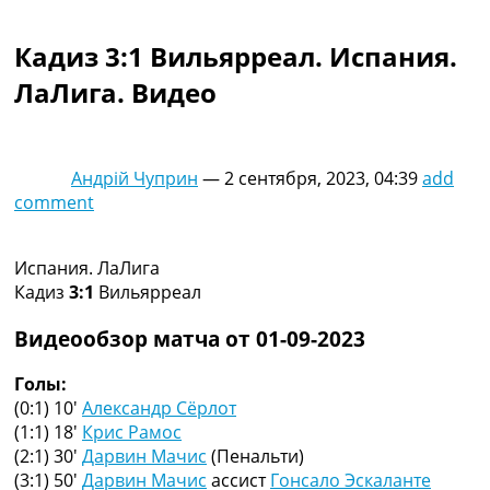
Коллективный прогноз
Турниры
Кадиз 3:1 Вильярреал. Испания.
Чемпионат Мира
ЛаЛига. Видео
Украина. Премьер-Лига
Украина. Первая Лига
Лига Чемпионов
Англия. Премьер Лига
Андрій Чуприн
—
2 сентября, 2023, 04:39
add
Испания. Ла Лига
comment
Другие Турниры >>>
Таблицы
Таблицы групп Чемпионата Мира
Испания. ЛаЛига
Украина. Премьер-Лига
Кадиз
3:1
Вильярреал
Украина. Первая Лига
Лига Чемпионов. Таблицы групп
Видеообзор матча от 01-09-2023
Англия. Премьер-Лига
Испания. Ла Лига
Голы:
Все таблицы >>>
(0:1) 10′
Александр Сёрлот
Рейтинги
(1:1) 18′
Крис Рамос
Рейтинг стран УЕФА
(2:1) 30′
Дарвин Мачис
(Пенальти)
Рейтинг клубов УЕФА
(3:1) 50′
Дарвин Мачис
ассист
Гонсало Эскаланте