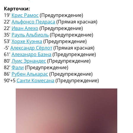
Рейтинг ФИФА
Карточки:
ТВ программа
19′
Крис Рамос
(Предупреждение)
RU
22′
Альфонсо Педраса
(Прямая красная)
UA
22′
Иван Алехо
(Предупреждение)
35′
Рауль Альбиоль
(Предупреждение)
Categories
53′
Хорхе Куэнка
(Предупреждение)
-5′
Александр Сёрлот
(Прямая красная)
Главная
61′
Алехандро Баэна
(Предупреждение)
Новости футбола
80′
Луис Эрнандес
(Предупреждение)
Видео
82′
Фали
(Предупреждение)
Трансферы
86′
Рубен Алькарас
(Предупреждение)
Новости футбола Украины
90’+5
Санти Комесана
(Предупреждение)
Последние комментарии
Конкурс прогнозов
Логин
Рейтинги
Правила
Коллективный прогноз
Турниры
Чемпионат Мира