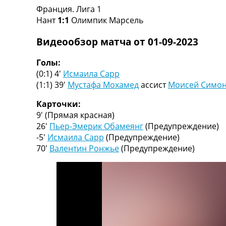
Франция. Лига 1
Турниры
Нант
1:1
Олимпик Марсель
Чемпионат Мира
Украина. Премьер-Лига
Видеообзор матча от 01-09-2023
Украина. Первая Лига
Лига Чемпионов
Голы:
Англия. Премьер Лига
(0:1) 4′
Исмаила Сарр
Испания. Ла Лига
(1:1) 39′
Мустафа Мохамед
ассист
Моисей Симо
Другие Турниры >>>
Таблицы
Карточки:
Таблицы групп Чемпионата Мира
9′
(Прямая красная)
Украина. Премьер-Лига
26′
Пьер-Эмерик Обамеянг
(Предупреждение)
Украина. Первая Лига
-5′
Исмаила Сарр
(Предупреждение)
Лига Чемпионов. Таблицы групп
70′
Валентин Ронжье
(Предупреждение)
Англия. Премьер-Лига
Испания. Ла Лига
Все таблицы >>>
Рейтинги
Рейтинг стран УЕФА
Рейтинг клубов УЕФА
Рейтинг ФИФА