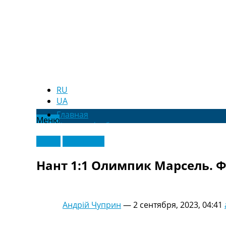
RU
UA
Главная
Меню
Новости футбола
Видео
Видео
Эксклюзив
Трансферы
Новости футбола Украины
Нант 1:1 Олимпик Марсель. Ф
Последние комментарии
Конкурс прогнозов
Логин
Рейтинги
Андрій Чуприн
—
2 сентября, 2023, 04:41
Правила
Коллективный прогноз