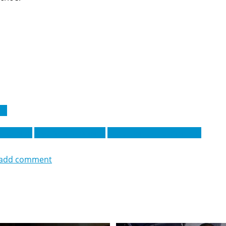
 1
й Симон
Мустафа Мохамед
Пьер-Эмерик Обамеянг
add comment