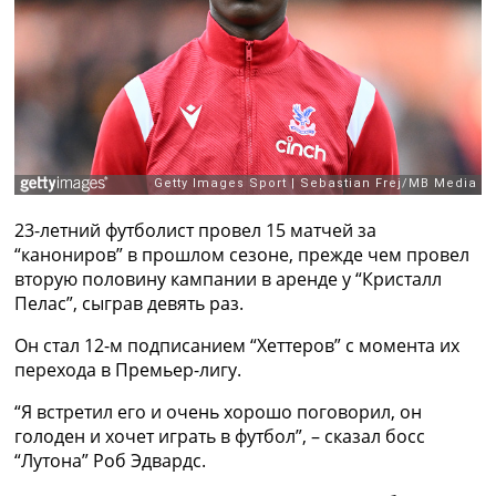
Рейтинг ФИФА
ТВ программа
RU
UA
Categories
Главная
Новости футбола
23-летний футболист провел 15 матчей за
Видео
“канониров” в прошлом сезоне, прежде чем провел
Трансферы
вторую половину кампании в аренде у “Кристалл
Новости футбола Украины
Пелас”, сыграв девять раз.
Последние комментарии
Конкурс прогнозов
Он стал 12-м подписанием “Хеттеров” с момента их
Логин
перехода в Премьер-лигу.
Рейтинги
“Я встретил его и очень хорошо поговорил, он
Правила
голоден и хочет играть в футбол”, – сказал босс
Коллективный прогноз
“Лутона” Роб Эдвардс.
Турниры
Чемпионат Мира