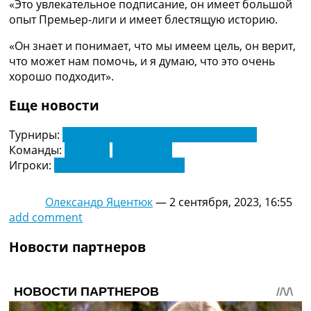
«Это увлекательное подписание, он имеет большой
Украина. Премьер-Лига
опыт Премьер-лиги и имеет блестящую историю.
Украина. Первая Лига
Лига Чемпионов
«Он знает и понимает, что мы имеем цель, он верит,
Англия. Премьер Лига
что может нам помочь, и я думаю, что это очень
Испания. Ла Лига
хорошо подходит».
Другие Турниры >>>
Таблицы
Еще новости
Таблицы групп Чемпионата Мира
Украина. Премьер-Лига
Турниры:
Чемпионат Англии по футболу. АПЛ
Украина. Первая Лига
Команды:
Арсенал
Лутон Таун
Лига Чемпионов. Таблицы групп
Игроки:
Альберт Самби Локонга
Англия. Премьер-Лига
Испания. Ла Лига
Олександр Яцентюк
—
2 сентября, 2023, 16:55
Все таблицы >>>
add comment
Рейтинги
Рейтинг стран УЕФА
Новости партнеров
Рейтинг клубов УЕФА
Рейтинг ФИФА
ТВ программа