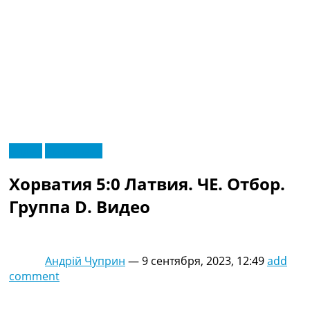
RU
Видео
Эксклюзив
UA
Главная
Меню
Хорватия 5:0 Латвия. ЧЕ. Отбор.
Новости футбола
Видео
Группа D. Видео
Трансферы
Новости футбола Украины
Последние комментарии
Андрій Чуприн
—
9 сентября, 2023, 12:49
add
Конкурс прогнозов
comment
Логин
Рейтинги
Правила