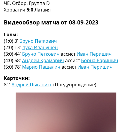
ЧЕ. Отбор. Группа D
Коллективный прогноз
Хорватия
5:0
Латвия
Турниры
Чемпионат Мира
Видеообзор матча от 08-09-2023
Украина. Премьер-Лига
Украина. Первая Лига
Голы:
Лига Чемпионов
(1:0) 3′
Бруно Петкович
Англия. Премьер Лига
(2:0) 13′
Лука Иванушец
Испания. Ла Лига
(3:0) 44′
Бруно Петкович
ассист
Иван Перишич
Другие Турниры >>>
(4:0) 68′
Андрей Крамарич
ассист
Борна Баришич
Таблицы
(5:0) 78′
Марио Пашалич
ассист
Иван Перишич
Таблицы групп Чемпионата Мира
Украина. Премьер-Лига
Карточки:
Украина. Первая Лига
81′
Андрей Цыганикс
(Предупреждение)
Лига Чемпионов. Таблицы групп
Англия. Премьер-Лига
Испания. Ла Лига
Все таблицы >>>
Рейтинги
Рейтинг стран УЕФА
Рейтинг клубов УЕФА