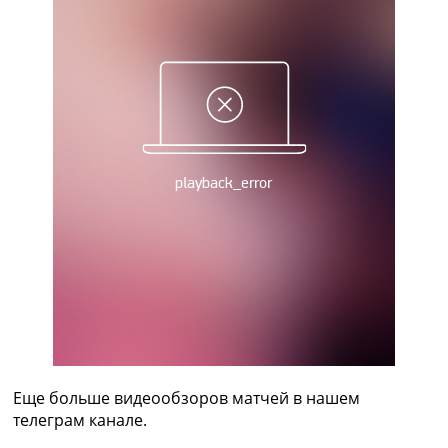
Рейтинг ФИФА
ТВ программа
RU
UA
Categories
Главная
Новости футбола
Видео
Трансферы
Новости футбола Украины
Последние комментарии
Конкурс прогнозов
Логин
Рейтинги
Правила
Коллективный прогноз
Еще больше видеообзоров матчей в нашем
Турниры
телеграм канале.
Чемпионат Мира