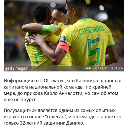
Рейтинг ФИФА
ТВ программа
RU
UA
Categories
Главная
Новости футбола
Видео
Трансферы
Новости футбола Украины
Информация от UOL гласит, что Каземиро останется
Последние комментарии
капитаном национальной команды, по крайней
Конкурс прогнозов
мере, до прихода Карло Анчелотти, но сам об этом
Логин
еще не в курсе.
Рейтинги
Правила
Полузащитник является одним из самых опытных
Коллективный прогноз
игроков в составе “селесао”, и в команде старше его
Турниры
только 32-летний защитник Данило.
Чемпионат Мира