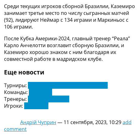
Украина. Премьер-Лига
Среди текущих игроков сборной Бразилии, Каземиро
Украина. Первая Лига
занимает третье место по числу сыгранных матчей
Лига Чемпионов
(92), лидируют Неймар с 134 играми и Маркиньос с
Англия. Премьер Лига
106 играми.
Испания. Ла Лига
После Кубка Америки-2024, главный тренер “Реала”
Другие Турниры >>>
Карло Анчелотти возглавит сборную Бразилии, и
Таблицы
Каземиро хорошо знаком с ним благодаря их
Таблицы групп Чемпионата Мира
совместной работе в мадридском клубе.
Украина. Премьер-Лига
Украина. Первая Лига
Еще новости
Лига Чемпионов. Таблицы групп
Англия. Премьер-Лига
Турниры:
Чемпионат Мира. Отбор. Европа
Испания. Ла Лига
Команды:
Бразилия
Все таблицы >>>
Тренеры:
Фернандо Динис
Рейтинги
Игроки:
Каземиро
Рейтинг стран УЕФА
Рейтинг клубов УЕФА
Рейтинг ФИФА
Андрій Чуприн
—
11 сентября, 2023, 10:29
add
ТВ программа
comment