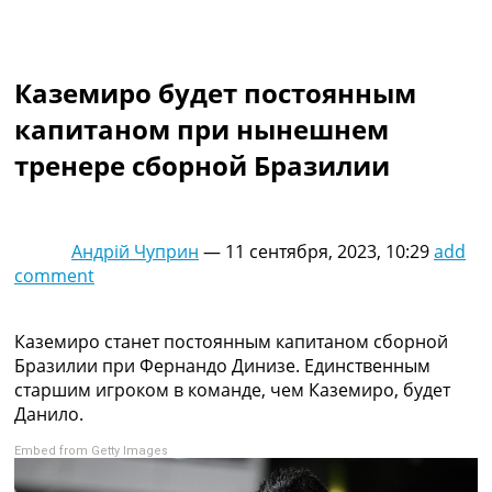
Коллективный прогноз
Турниры
Чемпионат Мира
Каземиро будет постоянным
Украина. Премьер-Лига
Украина. Первая Лига
капитаном при нынешнем
Лига Чемпионов
тренере сборной Бразилии
Англия. Премьер Лига
Испания. Ла Лига
Другие Турниры >>>
Таблицы
Андрій Чуприн
—
11 сентября, 2023, 10:29
add
Таблицы групп Чемпионата Мира
comment
Украина. Премьер-Лига
Украина. Первая Лига
Лига Чемпионов. Таблицы групп
Каземиро станет постоянным капитаном сборной
Англия. Премьер-Лига
Бразилии при Фернандо Динизе. Единственным
Испания. Ла Лига
старшим игроком в команде, чем Каземиро, будет
Все таблицы >>>
Данило.
Рейтинги
Embed from Getty Images
Рейтинг стран УЕФА
Рейтинг клубов УЕФА