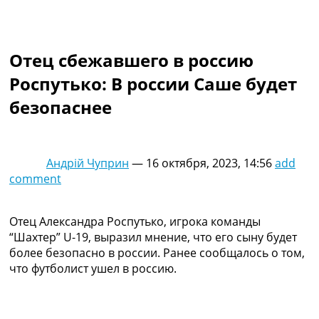
Коллективный прогноз
Турниры
Чемпионат Мира
Отец сбежавшего в россию
Украина. Премьер-Лига
Украина. Первая Лига
Роспутько: В россии Саше будет
Лига Чемпионов
безопаснее
Англия. Премьер Лига
Испания. Ла Лига
Другие Турниры >>>
Таблицы
Андрій Чуприн
—
16 октября, 2023, 14:56
add
Таблицы групп Чемпионата Мира
comment
Украина. Премьер-Лига
Украина. Первая Лига
Лига Чемпионов. Таблицы групп
Отец Александра Роспутько, игрока команды
Англия. Премьер-Лига
“Шахтер” U-19, выразил мнение, что его сыну будет
Испания. Ла Лига
более безопасно в россии. Ранее сообщалось о том,
Все таблицы >>>
что футболист ушел в россию.
Рейтинги
Рейтинг стран УЕФА
Рейтинг клубов УЕФА