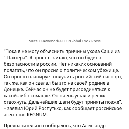
Украина. Премьер-Лига
Украина. Первая Лига
Лига Чемпионов
Англия. Премьер Лига
Испания. Ла Лига
Другие Турниры >>>
Mutsu Kawamori/AFLO/Global Look Press
Таблицы
Таблицы групп Чемпионата Мира
“Пока я не могу объяснить причины ухода Саши из
Украина. Премьер-Лига
“Шахтера”. Я просто считаю, что он будет в
Украина. Первая Лига
безопасности в россии. Нет никаких оснований
Лига Чемпионов. Таблицы групп
полагать, что он просил о политическом убежище.
Англия. Премьер-Лига
Он просто планирует получить российский паспорт,
Испания. Ла Лига
так же, как он сделал бы это на своей родине в
Все таблицы >>>
Донецке. Сейчас он не будет присоединяться к
Рейтинги
какой-либо команде. Он очень устал и решил
Рейтинг стран УЕФА
отдохнуть. Дальнейшие шаги будут приняты позже”,
Рейтинг клубов УЕФА
– заявил Юрий Роспутько, как сообщает российское
Рейтинг ФИФА
агентство REGNUM.
ТВ программа
Предварительно сообщалось, что Александр