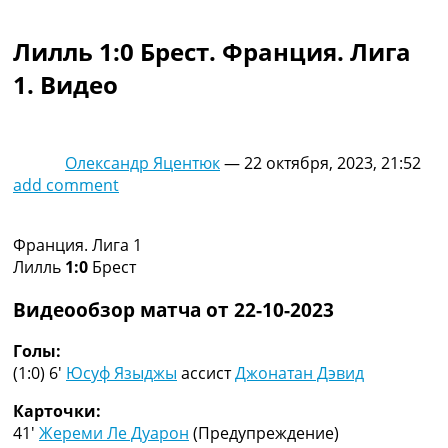
Коллективный прогноз
Турниры
Лилль 1:0 Брест. Франция. Лига
Чемпионат Мира
1. Видео
Украина. Премьер-Лига
Украина. Первая Лига
Лига Чемпионов
Англия. Премьер Лига
Олександр Яцентюк
—
22 октября, 2023, 21:52
Испания. Ла Лига
add comment
Другие Турниры >>>
Таблицы
Таблицы групп Чемпионата Мира
Франция. Лига 1
Украина. Премьер-Лига
Лилль
1:0
Брест
Украина. Первая Лига
Лига Чемпионов. Таблицы групп
Видеообзор матча от 22-10-2023
Англия. Премьер-Лига
Испания. Ла Лига
Голы:
Все таблицы >>>
(1:0) 6′
Юсуф Языджы
ассист
Джонатан Дэвид
Рейтинги
Карточки:
Рейтинг стран УЕФА
41′
Жереми Ле Дуарон
(Предупреждение)
Рейтинг клубов УЕФА