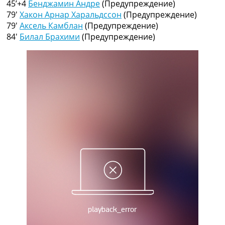
45’+4
Бенджамин Андре
(Предупреждение)
Рейтинг ФИФА
79′
Хакон Арнар Харальдссон
(Предупреждение)
ТВ программа
79′
Аксель Камблан
(Предупреждение)
RU
84′
Билал Брахими
(Предупреждение)
UA
Categories
Главная
Новости футбола
Видео
Трансферы
Новости футбола Украины
Последние комментарии
Конкурс прогнозов
Логин
Рейтинги
Правила
Коллективный прогноз
Турниры
Чемпионат Мира