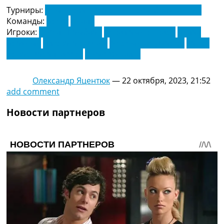
Турниры:
Чемпионат Франции по футболу. Лига 1
Команды:
Брест
Лилль
Игроки:
Аксель Камблан
Бенджамин Андре
Билал
Брахими
Джонатан Дэвид
Жереми Ле Дуарон
Хакон
Арнар Харальдссон
Юсуф Языджы
Олександр Яцентюк
—
22 октября, 2023, 21:52
add comment
Новости партнеров