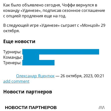
Украина. Премьер-Лига
Как было объявлено сегодня, Чоффи вернулся в
Украина. Первая Лига
команду «Удинезе», подписав сезонное соглашение
Лига Чемпионов
с опцией продления еще на год.
Англия. Премьер Лига
В следующей игре «Удинезе» сыграет с «Монцой» 29
Испания. Ла Лига
октября.
Другие Турниры >>>
Таблицы
Еще новости
Таблицы групп Чемпионата Мира
Украина. Премьер-Лига
Турниры:
Чемпионат Италии по футболу. Серия А
Украина. Первая Лига
Команды:
Удинезе
Лига Чемпионов. Таблицы групп
Тренеры:
Габриэле Чоффи
Англия. Премьер-Лига
Испания. Ла Лига
Все таблицы >>>
Олександр Яцентюк
—
26 октября, 2023, 00:21
Рейтинги
add comment
Рейтинг стран УЕФА
Рейтинг клубов УЕФА
Новости партнеров
Рейтинг ФИФА
ТВ программа