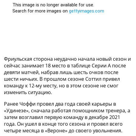
Рейтинг ФИФА
ТВ программа
RU
UA
Categories
Главная
Фриульская сторона неудачно начала новый сезон и
Новости футбола
сейчас занимает 18 место в таблице Серии А после
Видео
девяти матчей, набрав лишь шесть очков после
Трансферы
шести ничьих. В прошлом сезоне Соттил привел
Новости футбола Украины
команду к 12-му месту, но в этом сезоне не смог
Последние комментарии
изменить ситуацию.
Конкурс прогнозов
Логин
Ранее Чоффи провел два года своей карьеры в
Рейтинги
«Удинезе», сначала работая помощником тренера, а
Правила
затем возглавил первую команду в декабре 2021
Коллективный прогноз
года. Он ушел в конце того сезона и провел всего
Турниры
четыре месяца в «Вероне» до своего увольнения.
Чемпионат Мира