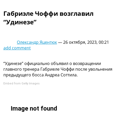
Коллективный прогноз
Турниры
Габриэле Чоффи возглавил
Чемпионат Мира
“Удинезе”
Украина. Премьер-Лига
Украина. Первая Лига
Лига Чемпионов
Англия. Премьер Лига
Олександр Яцентюк
—
26 октября, 2023, 00:21
Испания. Ла Лига
add comment
Другие Турниры >>>
Таблицы
Таблицы групп Чемпионата Мира
“Удинезе” официально объявил о возвращении
Украина. Премьер-Лига
главного тренера Габриеле Чоффи после увольнения
Украина. Первая Лига
предыдущего босса Андреа Соттила.
Лига Чемпионов. Таблицы групп
Embed from Getty Images
Англия. Премьер-Лига
Испания. Ла Лига
Все таблицы >>>
Рейтинги
Рейтинг стран УЕФА
Рейтинг клубов УЕФА