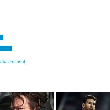
 1
 Байо
add comment