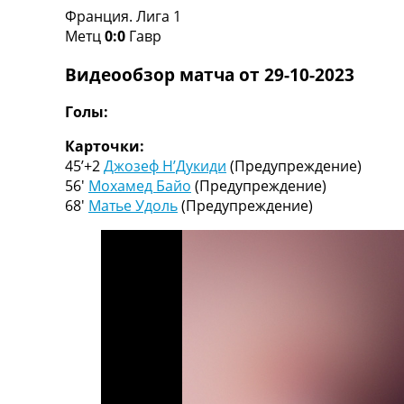
Франция. Лига 1
Турниры
Метц
0:0
Гавр
Чемпионат Мира
Украина. Премьер-Лига
Видеообзор матча от 29-10-2023
Украина. Первая Лига
Лига Чемпионов
Голы:
Англия. Премьер Лига
Испания. Ла Лига
Карточки:
Другие Турниры >>>
45’+2
Джозеф Н’Дукиди
(Предупреждение)
Таблицы
56′
Мохамед Байо
(Предупреждение)
Таблицы групп Чемпионата Мира
68′
Матье Удоль
(Предупреждение)
Украина. Премьер-Лига
Украина. Первая Лига
Лига Чемпионов. Таблицы групп
Англия. Премьер-Лига
Испания. Ла Лига
Все таблицы >>>
Рейтинги
Рейтинг стран УЕФА
Рейтинг клубов УЕФА
Рейтинг ФИФА