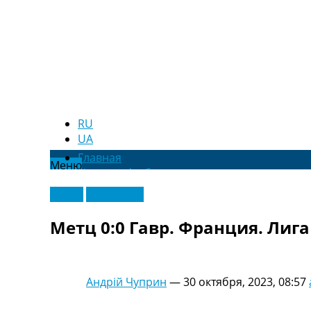
RU
UA
Главная
Меню
Новости футбола
Видео
Видео
Эксклюзив
Трансферы
Новости футбола Украины
Метц 0:0 Гавр. Франция. Лига
Последние комментарии
Конкурс прогнозов
Логин
Рейтинги
Андрій Чуприн
—
30 октября, 2023, 08:57
Правила
Коллективный прогноз