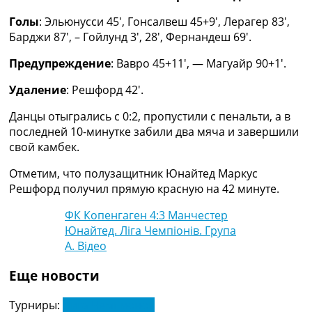
Рейтинг ФИФА
Голы
: Эльюнусси 45′, Гонсалвеш 45+9′, Лерагер 83′,
ТВ программа
Барджи 87′, – Гойлунд 3′, 28′, Фернандеш 69′.
RU
Предупреждение
: Вавро 45+11′, — Магуайр 90+1′.
UA
Удаление
: Решфорд 42′.
Categories
Данцы отыгрались с 0:2, пропустили с пенальти, а в
Главная
последней 10-минутке забили два мяча и завершили
Новости футбола
свой камбек.
Видео
Трансферы
Отметим, что полузащитник Юнайтед Маркус
Новости футбола Украины
Решфорд получил прямую красную на 42 минуте.
Последние комментарии
ФК Копенгаген 4:3 Манчестер
Конкурс прогнозов
Юнайтед. Ліга Чемпіонів. Група
Логин
A. Відео
Рейтинги
Правила
Еще новости
Коллективный прогноз
Турниры
Турниры:
Лига Чемпионов
Чемпионат Мира