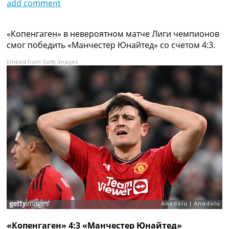
add comment
Коллективный прогноз
Турниры
Чемпионат Мира
«Копенгаген» в невероятном матче Лиги чемпионов
Украина. Премьер-Лига
смог победить «Манчестер Юнайтед» со счетом 4:3.
Украина. Первая Лига
Embed from Getty Images
Лига Чемпионов
Англия. Премьер Лига
Испания. Ла Лига
Другие Турниры >>>
Таблицы
Таблицы групп Чемпионата Мира
Украина. Премьер-Лига
Украина. Первая Лига
Лига Чемпионов. Таблицы групп
Англия. Премьер-Лига
Испания. Ла Лига
Все таблицы >>>
Рейтинги
Рейтинг стран УЕФА
Рейтинг клубов УЕФА
«Копенгаген» 4:3 «Манчестер Юнайтед»