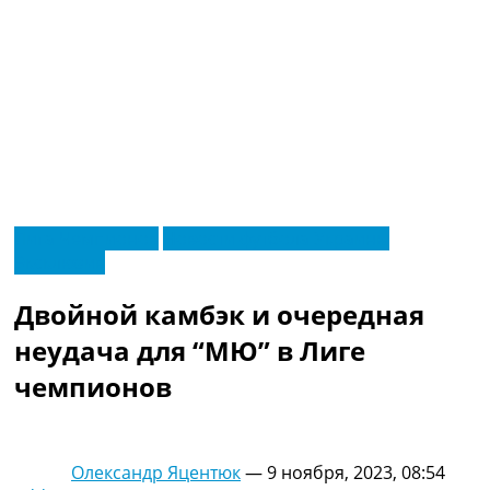
RU
Лига Чемпионов
Новости футбола Украины
UA
Эксклюзив
Главная
Меню
Новости футбола
Двойной камбэк и очередная
Видео
Трансферы
неудача для “МЮ” в Лиге
Новости футбола Украины
чемпионов
Последние комментарии
Конкурс прогнозов
Логин
Рейтинги
Олександр Яцентюк
—
9 ноября, 2023, 08:54
Правила