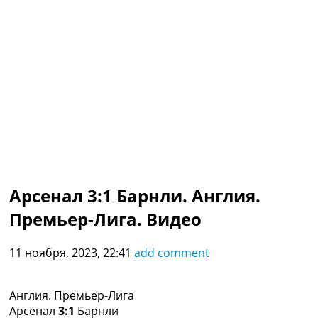
Коллективный прогноз
Турниры
Чемпионат Мира
Украина. Премьер-Лига
Украина. Первая Лига
Лига Чемпионов
Англия. Премьер Лига
Испания. Ла Лига
Другие Турниры >>>
Таблицы
Таблицы групп Чемпионата Мира
Украина. Премьер-Лига
Арсенал 3:1 Барнли. Англия.
Украина. Первая Лига
Премьер-Лига. Видео
Лига Чемпионов. Таблицы групп
Англия. Премьер-Лига
Испания. Ла Лига
11 ноября, 2023, 22:41
add comment
Все таблицы >>>
Рейтинги
Рейтинг стран УЕФА
Англия. Премьер-Лига
Рейтинг клубов УЕФА
Арсенал
3:1
Барнли