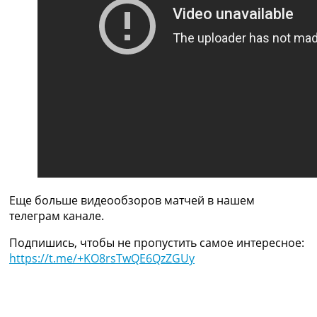
Украина. Премьер-Лига
Украина. Первая Лига
Лига Чемпионов
Англия. Премьер Лига
Испания. Ла Лига
Другие Турниры >>>
Таблицы
Таблицы групп Чемпионата Мира
Украина. Премьер-Лига
Украина. Первая Лига
Лига Чемпионов. Таблицы групп
Англия. Премьер-Лига
Испания. Ла Лига
Еще больше видеообзоров матчей в нашем
Все таблицы >>>
телеграм канале.
Рейтинги
Подпишись, чтобы не пропустить самое интересное:
Рейтинг стран УЕФА
https://t.me/+KO8rsTwQE6QzZGUy
Рейтинг клубов УЕФА
Рейтинг ФИФА
ТВ программа