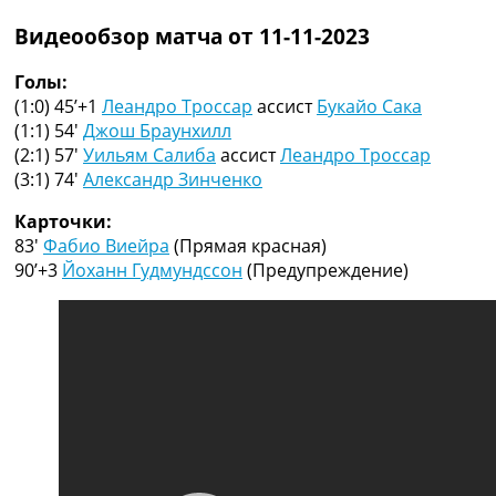
Рейтинг ФИФА
Видеообзор матча от 11-11-2023
ТВ программа
RU
Голы:
UA
(1:0) 45’+1
Леандро Троссар
ассист
Букайо Сака
(1:1) 54′
Джош Браунхилл
Categories
(2:1) 57′
Уильям Салиба
ассист
Леандро Троссар
(3:1) 74′
Александр Зинченко
Главная
Новости футбола
Карточки:
Видео
83′
Фабио Виейра
(Прямая красная)
Трансферы
90’+3
Йоханн Гудмундссон
(Предупреждение)
Новости футбола Украины
Последние комментарии
Конкурс прогнозов
Логин
Рейтинги
Правила
Коллективный прогноз
Турниры
Чемпионат Мира