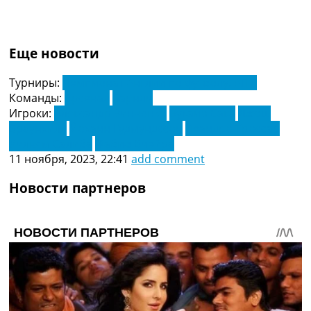
Еще новости
Турниры:
Чемпионат Англии по футболу. АПЛ
Команды:
Арсенал
Барнли
Игроки:
Александр Зинченко
Букайо Сака
Джош
Браунхилл
Йоханн Гудмундссон
Леандро Троссар
Уильям Салиба
Фабио Виейра
11 ноября, 2023, 22:41
add comment
Новости партнеров