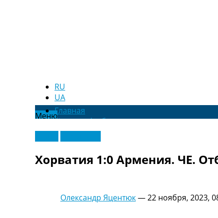
RU
UA
Главная
Меню
Новости футбола
Видео
Видео
Эксклюзив
Трансферы
Новости футбола Украины
Хорватия 1:0 Армения. ЧЕ. От
Последние комментарии
Конкурс прогнозов
Логин
Рейтинги
Олександр Яцентюк
—
22 ноября, 2023, 0
Правила
Коллективный прогноз