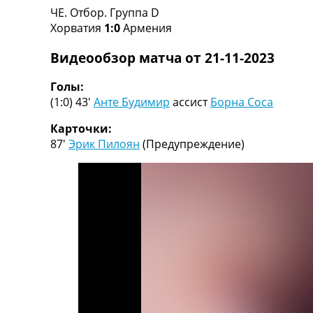
ЧЕ. Отбор. Группа D
Турниры
Хорватия
1:0
Армения
Чемпионат Мира
Украина. Премьер-Лига
Видеообзор матча от 21-11-2023
Украина. Первая Лига
Лига Чемпионов
Голы:
Англия. Премьер Лига
(1:0) 43′
Анте Будимир
ассист
Борна Соса
Испания. Ла Лига
Другие Турниры >>>
Карточки:
Таблицы
87′
Эрик Пилоян
(Предупреждение)
Таблицы групп Чемпионата Мира
Украина. Премьер-Лига
Украина. Первая Лига
Лига Чемпионов. Таблицы групп
Англия. Премьер-Лига
Испания. Ла Лига
Все таблицы >>>
Рейтинги
Рейтинг стран УЕФА
Рейтинг клубов УЕФА
Рейтинг ФИФА