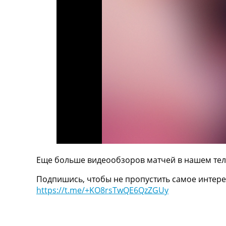
ТВ программа
RU
UA
Categories
Главная
Новости футбола
Видео
Трансферы
Новости футбола Украины
Последние комментарии
Конкурс прогнозов
Логин
Еще больше видеообзоров матчей в нашем тел
Рейтинги
Подпишись, чтобы не пропустить самое интере
Правила
https://t.me/+KO8rsTwQE6QzZGUy
Коллективный прогноз
Турниры
Чемпионат Мира
Украина. Премьер-Лига