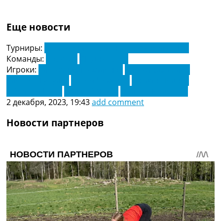
Еще новости
Турниры:
Чемпионат Украины по футболу. УПЛ
Команды:
Ворскла
СК Днипро-1
Игроки:
Александр Пихаленок
Александр Скляр
Алексей Гуцуляк
Артем Челядин
Богдан Леднев
Ибрагим Кейн
Наджиб Якубу
Фелипе Родригес
2 декабря, 2023, 19:43
add comment
Новости партнеров