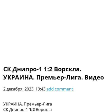
Коллективный прогноз
Турниры
Чемпионат Мира
Украина. Премьер-Лига
Украина. Первая Лига
Лига Чемпионов
Англия. Премьер Лига
Испания. Ла Лига
Другие Турниры >>>
Таблицы
Таблицы групп Чемпионата Мира
Украина. Премьер-Лига
СК Днипро-1 1:2 Ворскла.
Украина. Первая Лига
УКРАИНА. Премьер-Лига. Видео
Лига Чемпионов. Таблицы групп
Англия. Премьер-Лига
Испания. Ла Лига
2 декабря, 2023, 19:43
add comment
Все таблицы >>>
Рейтинги
Рейтинг стран УЕФА
УКРАИНА. Премьер-Лига
Рейтинг клубов УЕФА
СК Днипро-1
1:2
Ворскла