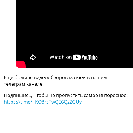
Украина. Премьер-Лига
Украина. Первая Лига
Лига Чемпионов
Англия. Премьер Лига
Испания. Ла Лига
Другие Турниры >>>
Таблицы
Таблицы групп Чемпионата Мира
Украина. Премьер-Лига
Украина. Первая Лига
Лига Чемпионов. Таблицы групп
Англия. Премьер-Лига
Еще больше видеообзоров матчей в нашем
Испания. Ла Лига
телеграм канале.
Все таблицы >>>
Подпишись, чтобы не пропустить самое интересное:
Рейтинги
https://t.me/+KO8rsTwQE6QzZGUy
Рейтинг стран УЕФА
Рейтинг клубов УЕФА
Рейтинг ФИФА
ТВ программа