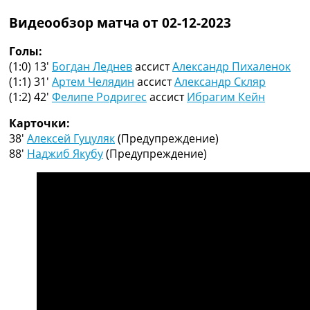
Рейтинг ФИФА
Видеообзор матча от 02-12-2023
ТВ программа
RU
Голы:
UA
(1:0) 13′
Богдан Леднев
ассист
Александр Пихаленок
(1:1) 31′
Артем Челядин
ассист
Александр Скляр
Categories
(1:2) 42′
Фелипе Родригес
ассист
Ибрагим Кейн
Главная
Карточки:
Новости футбола
38′
Алексей Гуцуляк
(Предупреждение)
Видео
88′
Наджиб Якубу
(Предупреждение)
Трансферы
Новости футбола Украины
Последние комментарии
Конкурс прогнозов
Логин
Рейтинги
Правила
Коллективный прогноз
Турниры
Чемпионат Мира