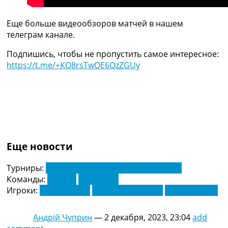
Украина. Премьер-Лига
Украина. Первая Лига
Еще больше видеообзоров матчей в нашем
Лига Чемпионов
телеграм канале.
Англия. Премьер Лига
Испания. Ла Лига
Подпишись, чтобы не пропустить самое интересное:
Другие Турниры >>>
https://t.me/+KO8rsTwQE6QzZGUy
Таблицы
Таблицы групп Чемпионата Мира
Украина. Премьер-Лига
Украина. Первая Лига
Лига Чемпионов. Таблицы групп
Англия. Премьер-Лига
Испания. Ла Лига
Еще новости
Все таблицы >>>
Рейтинги
Турниры:
Чемпионат Германии. Бундеслига
Рейтинг стран УЕФА
Команды:
Вердер
Штуттгарт
Рейтинг клубов УЕФА
Игроки:
Дениз Ундав
Паскаль Стензель
Сехру Гираси
Рейтинг ФИФА
ТВ программа
Андрій Чуприн
—
2 декабря, 2023, 23:04
add