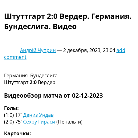
Коллективный прогноз
Турниры
Штуттгарт 2:0 Вердер. Германия.
Чемпионат Мира
Бундеслига. Видео
Украина. Премьер-Лига
Украина. Первая Лига
Лига Чемпионов
Англия. Премьер Лига
Андрій Чуприн
—
2 декабря, 2023, 23:04
add
Испания. Ла Лига
comment
Другие Турниры >>>
Таблицы
Таблицы групп Чемпионата Мира
Германия. Бундеслига
Украина. Премьер-Лига
Штуттгарт
2:0
Вердер
Украина. Первая Лига
Лига Чемпионов. Таблицы групп
Видеообзор матча от 02-12-2023
Англия. Премьер-Лига
Испания. Ла Лига
Голы:
Все таблицы >>>
(1:0) 17′
Дениз Ундав
Рейтинги
(2:0) 75′
Сехру Гираси
(Пенальти)
Рейтинг стран УЕФА
Карточки:
Рейтинг клубов УЕФА