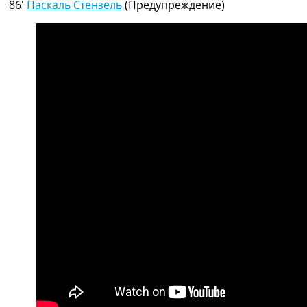
86′
Паскаль Стензель
(Предупреждение)
Рейтинг ФИФА
ТВ программа
RU
UA
Categories
Главная
Новости футбола
Видео
Трансферы
Новости футбола Украины
Последние комментарии
Конкурс прогнозов
Логин
Рейтинги
Правила
Коллективный прогноз
Турниры
Чемпионат Мира