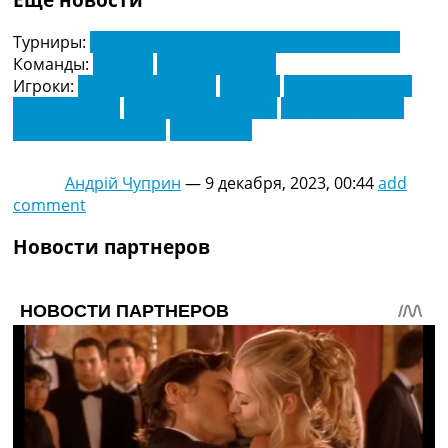
Турниры:
Чемпионат Италии по футболу. Серия А
Команды:
Наполи
Ювентус Турин
Игроки:
Андреа Камбьязо
Бремер
Виктор Осимхен
Лео Остигорд
Мануэль Локателли
Федерико Гатти
Хвича Кварацхелия
Хуан Хесус
Андрій Чуприн
—
9 декабря, 2023, 00:44
add
comment
Новости партнеров