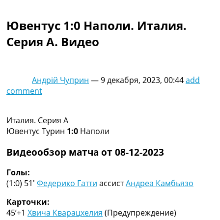
Коллективный прогноз
Турниры
Ювентус 1:0 Наполи. Италия.
Чемпионат Мира
Серия A. Видео
Украина. Премьер-Лига
Украина. Первая Лига
Лига Чемпионов
Англия. Премьер Лига
Андрій Чуприн
—
9 декабря, 2023, 00:44
add
Испания. Ла Лига
comment
Другие Турниры >>>
Таблицы
Таблицы групп Чемпионата Мира
Италия. Серия A
Украина. Премьер-Лига
Ювентус Турин
1:0
Наполи
Украина. Первая Лига
Лига Чемпионов. Таблицы групп
Видеообзор матча от 08-12-2023
Англия. Премьер-Лига
Испания. Ла Лига
Голы:
Все таблицы >>>
(1:0) 51′
Федерико Гатти
ассист
Андреа Камбьязо
Рейтинги
Карточки:
Рейтинг стран УЕФА
45’+1
Хвича Кварацхелия
(Предупреждение)
Рейтинг клубов УЕФА