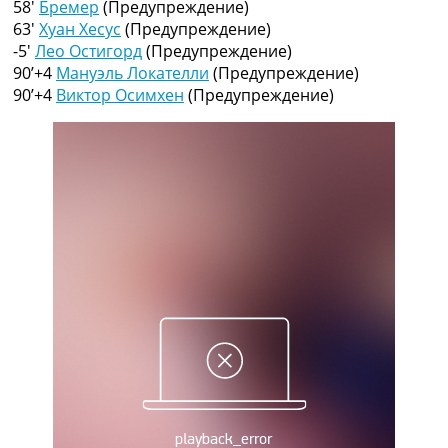
58′
Бремер
(Предупреждение)
Рейтинг ФИФА
63′
Хуан Хесус
(Предупреждение)
ТВ программа
-5′
Лео Остигорд
(Предупреждение)
RU
90’+4
Мануэль Локателли
(Предупреждение)
UA
90’+4
Виктор Осимхен
(Предупреждение)
Categories
Главная
Новости футбола
Видео
Трансферы
Новости футбола Украины
Последние комментарии
Конкурс прогнозов
Логин
Рейтинги
Правила
Коллективный прогноз
Турниры
Чемпионат Мира