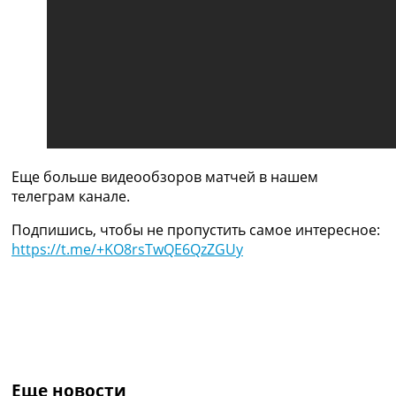
Украина. Премьер-Лига
Украина. Первая Лига
Лига Чемпионов
Англия. Премьер Лига
Испания. Ла Лига
Другие Турниры >>>
Таблицы
Таблицы групп Чемпионата Мира
Украина. Премьер-Лига
Еще больше видеообзоров матчей в нашем
Украина. Первая Лига
телеграм канале.
Лига Чемпионов. Таблицы групп
Англия. Премьер-Лига
Подпишись, чтобы не пропустить самое интересное:
Испания. Ла Лига
https://t.me/+KO8rsTwQE6QzZGUy
Все таблицы >>>
Рейтинги
Рейтинг стран УЕФА
Рейтинг клубов УЕФА
Рейтинг ФИФА
ТВ программа
Еще новости