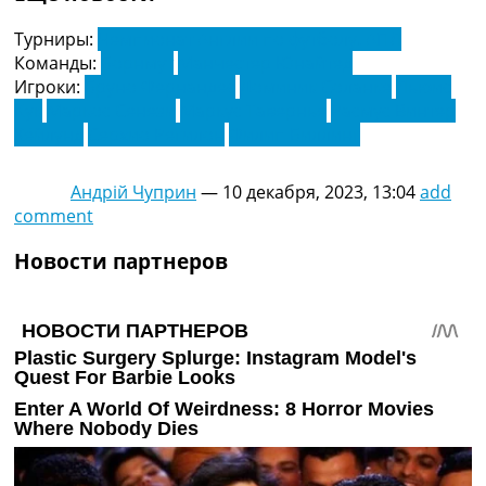
Турниры:
Чемпионат Англии по футболу. АПЛ
Команды:
Борнмут
Манчестер Юнайтед
Игроки:
Бруно Фернандес
Доминик Соланке
Льюис
Кук
Маркос Сенези
Маркус Тавернье
Расмус Винтер
Хёйлунд
Серхио Регилон
Филип Биллинг
Андрій Чуприн
—
10 декабря, 2023, 13:04
add
comment
Новости партнеров