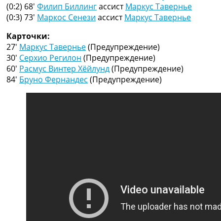
Рейтинг ФИФА
(0:2) 68′
Филип Биллинг
ассист
Маркус Тавернье
ТВ программа
(0:3) 73′
Маркос Сенези
ассист
Маркус Тавернье
RU
Карточки:
UA
27′
Маркус Тавернье
(Предупреждение)
30′
Серхио Регилон
(Предупреждение)
Categories
60′
Расмус Винтер Хёйлунд
(Предупреждение)
84′
Бруно Фернандес
(Предупреждение)
Главная
Новости футбола
Видео
Трансферы
Новости футбола Украины
Последние комментарии
Конкурс прогнозов
Логин
Рейтинги
Правила
Коллективный прогноз
Турниры
Чемпионат Мира