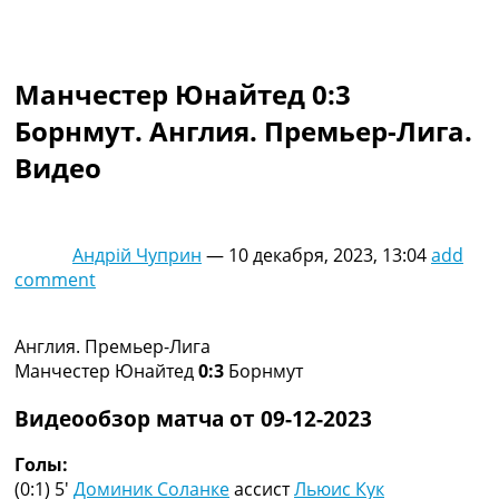
Коллективный прогноз
Турниры
Чемпионат Мира
Манчестер Юнайтед 0:3
Украина. Премьер-Лига
Украина. Первая Лига
Борнмут. Англия. Премьер-Лига.
Лига Чемпионов
Видео
Англия. Премьер Лига
Испания. Ла Лига
Другие Турниры >>>
Таблицы
Андрій Чуприн
—
10 декабря, 2023, 13:04
add
Таблицы групп Чемпионата Мира
comment
Украина. Премьер-Лига
Украина. Первая Лига
Лига Чемпионов. Таблицы групп
Англия. Премьер-Лига
Англия. Премьер-Лига
Манчестер Юнайтед
0:3
Борнмут
Испания. Ла Лига
Все таблицы >>>
Видеообзор матча от 09-12-2023
Рейтинги
Рейтинг стран УЕФА
Голы:
Рейтинг клубов УЕФА
(0:1) 5′
Доминик Соланке
ассист
Льюис Кук