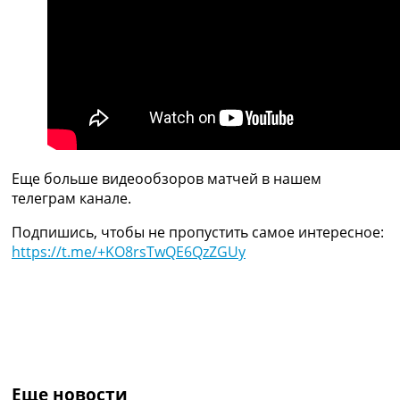
Украина. Премьер-Лига
Украина. Первая Лига
Лига Чемпионов
Англия. Премьер Лига
Испания. Ла Лига
Другие Турниры >>>
Таблицы
Таблицы групп Чемпионата Мира
Украина. Премьер-Лига
Еще больше видеообзоров матчей в нашем
Украина. Первая Лига
телеграм канале.
Лига Чемпионов. Таблицы групп
Англия. Премьер-Лига
Подпишись, чтобы не пропустить самое интересное:
Испания. Ла Лига
https://t.me/+KO8rsTwQE6QzZGUy
Все таблицы >>>
Рейтинги
Рейтинг стран УЕФА
Рейтинг клубов УЕФА
Рейтинг ФИФА
ТВ программа
Еще новости