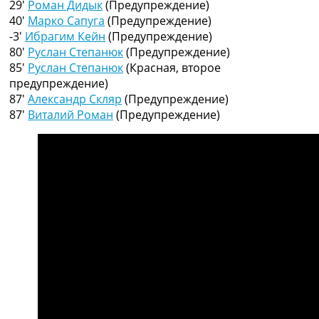
29′
Роман Дидык
(Предупреждение)
Рейтинг ФИФА
40′
Марко Сапуга
(Предупреждение)
ТВ программа
-3′
Ибрагим Кейн
(Предупреждение)
RU
80′
Руслан Степанюк
(Предупреждение)
UA
85′
Руслан Степанюк
(Красная, второе
предупреждение)
Categories
87′
Александр Скляр
(Предупреждение)
87′
Виталий Роман
(Предупреждение)
Главная
Новости футбола
Видео
Трансферы
Новости футбола Украины
Последние комментарии
Конкурс прогнозов
Логин
Рейтинги
Правила
Коллективный прогноз
Турниры
Чемпионат Мира