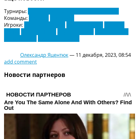
Турниры:
Чемпионат Украины по футболу. УПЛ
Команды:
Ворскла
Рух Львов
Игроки:
Александр Скляр
Василий Рунич
Виталий
Роман
Ибрагим Кейн
Крупский Илья
Марко Сапуга
Роман Дидык
Руслан Степанюк
Олександр Яцентюк
—
11 декабря, 2023, 08:54
add comment
Новости партнеров