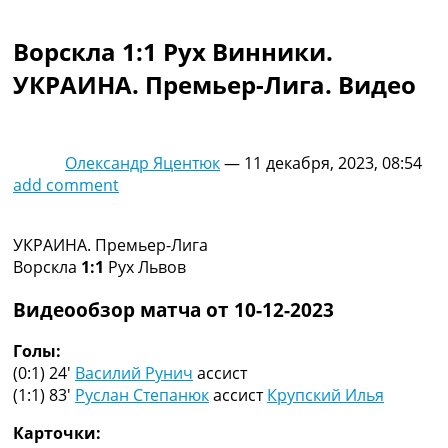
Коллективный прогноз
Турниры
Ворскла 1:1 Рух Винники.
Чемпионат Мира
УКРАИНА. Премьер-Лига. Видео
Украина. Премьер-Лига
Украина. Первая Лига
Лига Чемпионов
Англия. Премьер Лига
Олександр Яцентюк
—
11 декабря, 2023, 08:54
Испания. Ла Лига
add comment
Другие Турниры >>>
Таблицы
Таблицы групп Чемпионата Мира
УКРАИНА. Премьер-Лига
Украина. Премьер-Лига
Ворскла
1:1
Рух Львов
Украина. Первая Лига
Лига Чемпионов. Таблицы групп
Видеообзор матча от 10-12-2023
Англия. Премьер-Лига
Испания. Ла Лига
Голы:
Все таблицы >>>
(0:1) 24′
Василий Рунич
ассист
Рейтинги
(1:1) 83′
Руслан Степанюк
ассист
Крупский Илья
Рейтинг стран УЕФА
Карточки:
Рейтинг клубов УЕФА