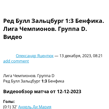
Коллективный прогноз
Турниры
Чемпионат Мира
Ред Булл Зальцбург 1:3 Бенфика.
Украина. Премьер-Лига
Украина. Первая Лига
Лига Чемпионов. Группа D.
Лига Чемпионов
Видео
Англия. Премьер Лига
Испания. Ла Лига
Другие Турниры >>>
Таблицы
Олександр Яцентюк
—
13 декабря, 2023, 08:21
Таблицы групп Чемпионата Мира
add comment
Украина. Премьер-Лига
Украина. Первая Лига
Лига Чемпионов. Таблицы групп
Лига Чемпионов. Группа D
Англия. Премьер-Лига
Ред Булл Зальцбург
1:3
Бенфика
Испания. Ла Лига
Все таблицы >>>
Видеообзор матча от 12-12-2023
Рейтинги
Рейтинг стран УЕФА
Голы:
Рейтинг клубов УЕФА
(0:1) 32′
Анхель Ди Мария