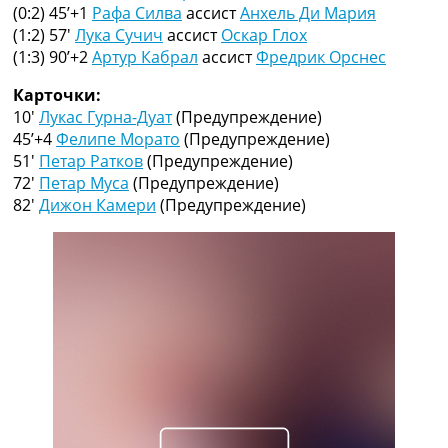
Рейтинг ФИФА
(0:2) 45’+1
Рафа Силва
ассист
Анхель Ди Мария
ТВ программа
(1:2) 57′
Лука Сучич
ассист
Оскар Глох
(1:3) 90’+2
Артур Кабрал
ассист
Фредрик Орснес
RU
UA
Карточки:
10′
Лукас Гурна-Дуат
(Предупреждение)
Categories
45’+4
Фелипе Морато
(Предупреждение)
51′
Петар Ратков
(Предупреждение)
Главная
72′
Петар Муса
(Предупреждение)
Новости футбола
82′
Дижон Камери
(Предупреждение)
Видео
Трансферы
Новости футбола Украины
Последние комментарии
Конкурс прогнозов
Логин
Рейтинги
Правила
Коллективный прогноз
Турниры
Чемпионат Мира