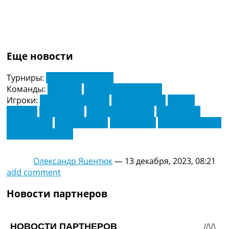
Еще новости
Турниры:
Лига Чемпионов
Команды:
Бенфика
Ред Булл Зальцбург
Игроки:
Анхель Ди Мария
Артур Кабрал
Дижон
Камери
Лука Сучич
Лукас Гурна-Дуат
Оскар Глох
Петар Муса
Петар Ратков
Рафа Силва
Фелипе Морато
Фредрик Орснес
Олександр Яцентюк
—
13 декабря, 2023, 08:21
add comment
Новости партнеров