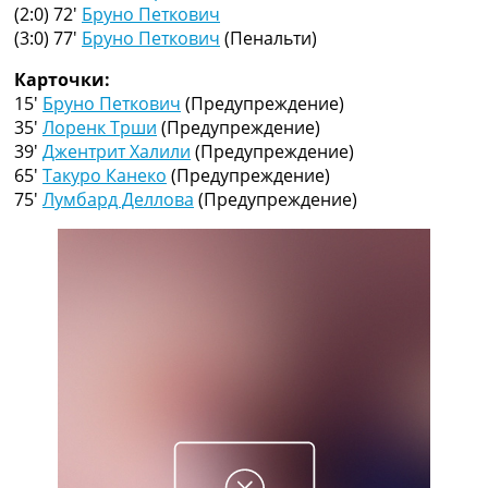
Рейтинг ФИФА
(2:0) 72′
Бруно Петкович
ТВ программа
(3:0) 77′
Бруно Петкович
(Пенальти)
RU
Карточки:
UA
15′
Бруно Петкович
(Предупреждение)
35′
Лоренк Трши
(Предупреждение)
Categories
39′
Джентрит Халили
(Предупреждение)
65′
Такуро Канеко
(Предупреждение)
Главная
75′
Лумбард Деллова
(Предупреждение)
Новости футбола
Видео
Трансферы
Новости футбола Украины
Последние комментарии
Конкурс прогнозов
Логин
Рейтинги
Правила
Коллективный прогноз
Турниры
Чемпионат Мира