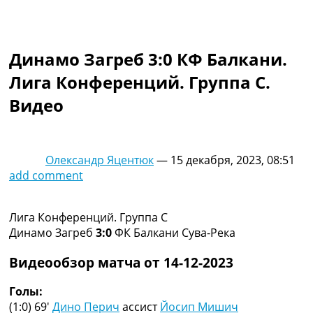
Коллективный прогноз
Турниры
Чемпионат Мира
Динамо Загреб 3:0 КФ Балкани.
Украина. Премьер-Лига
Украина. Первая Лига
Лига Конференций. Группа C.
Лига Чемпионов
Видео
Англия. Премьер Лига
Испания. Ла Лига
Другие Турниры >>>
Таблицы
Олександр Яцентюк
—
15 декабря, 2023, 08:51
Таблицы групп Чемпионата Мира
add comment
Украина. Премьер-Лига
Украина. Первая Лига
Лига Чемпионов. Таблицы групп
Лига Конференций. Группа C
Англия. Премьер-Лига
Динамо Загреб
3:0
ФК Балкани Сува-Река
Испания. Ла Лига
Все таблицы >>>
Видеообзор матча от 14-12-2023
Рейтинги
Рейтинг стран УЕФА
Голы:
Рейтинг клубов УЕФА
(1:0) 69′
Дино Перич
ассист
Йосип Мишич