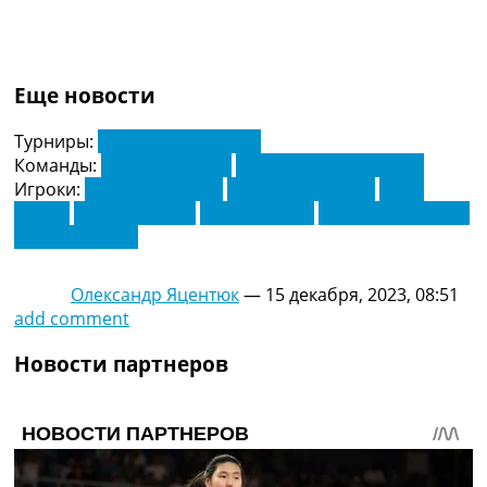
Еще новости
Турниры:
Лига Конференций
Команды:
Динамо Загреб
ФК Балкани Сува-Река
Игроки:
Бруно Петкович
Джентрит Халили
Дино
Перич
Йосип Мишич
Лоренк Трши
Лумбард Деллова
Такуро Канеко
Олександр Яцентюк
—
15 декабря, 2023, 08:51
add comment
Новости партнеров