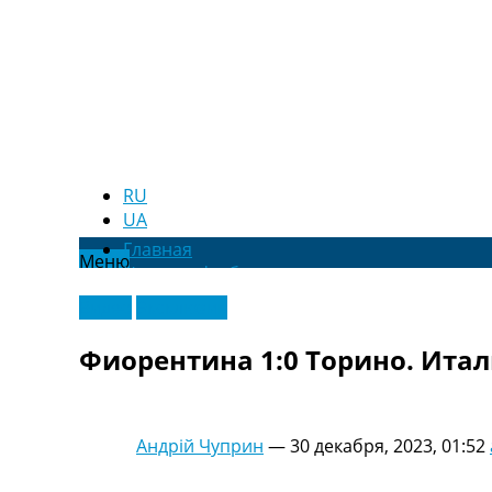
RU
UA
Главная
Меню
Новости футбола
Видео
Видео
Эксклюзив
Трансферы
Новости футбола Украины
Фиорентина 1:0 Торино. Итал
Последние комментарии
Конкурс прогнозов
Логин
Рейтинги
Андрій Чуприн
—
30 декабря, 2023, 01:52
Правила
Коллективный прогноз