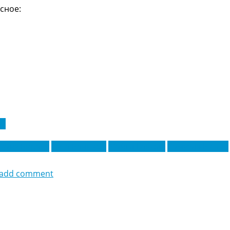
сное:
 А
иану Бираги
Лука Раньери
Майкл Кайоде
Самуэле Риччи
add comment