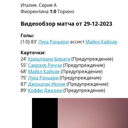
Италия. Серия A
Турниры
Фиорентина
1:0
Торино
Чемпионат Мира
Украина. Премьер-Лига
Видеообзор матча от 29-12-2023
Украина. Первая Лига
Лига Чемпионов
Голы:
Англия. Премьер Лига
(1:0) 83′
Лука Раньери
ассист
Майкл Кайоде
Испания. Ла Лига
Другие Турниры >>>
Карточки:
Таблицы
24′
Криштиану Бираги
(Предупреждение)
Таблицы групп Чемпионата Мира
55′
Самуэле Риччи
(Предупреждение)
Украина. Премьер-Лига
68′
Майкл Кайоде
(Предупреждение)
Украина. Первая Лига
75′
Лука Раньери
(Предупреждение)
Лига Чемпионов. Таблицы групп
87′
Джонатан Иконе
(Предупреждение)
Англия. Премьер-Лига
89′
Коффи Джиджи
(Предупреждение)
Испания. Ла Лига
Все таблицы >>>
Рейтинги
Рейтинг стран УЕФА
Рейтинг клубов УЕФА
Рейтинг ФИФА