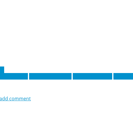
ст
Диого Далот
Кристиан Эриксен
Маркус Рэшфорд
Морган 
add comment