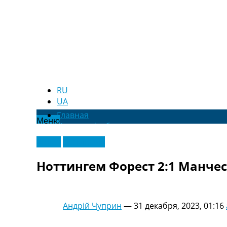
RU
UA
Главная
Меню
Новости футбола
Видео
Видео
Эксклюзив
Трансферы
Новости футбола Украины
Ноттингем Форест 2:1 Манчес
Последние комментарии
Конкурс прогнозов
Логин
Рейтинги
Андрій Чуприн
—
31 декабря, 2023, 01:16
Правила
Коллективный прогноз