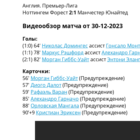
Англия. Премьер-Лига
Турниры
Ноттингем Форест
2:1
Манчестер Юнайтед
Чемпионат Мира
Украина. Премьер-Лига
Видеообзор матча от 30-12-2023
Украина. Первая Лига
Лига Чемпионов
Голы:
Англия. Премьер Лига
(1:0) 64′
Николас Домингес
ассист
Гонсало Монт
Испания. Ла Лига
(1:1) 78′
Маркус Рэшфорд
ассист
Алехандро Гар
Другие Турниры >>>
(2:1) 82′
Морган Гиббс-Уайт
ассист
Энтони Элан
Таблицы
Таблицы групп Чемпионата Мира
Карточки:
Украина. Премьер-Лига
56′
Морган Гиббс-Уайт
(Предупреждение)
Украина. Первая Лига
57′
Диого Далот
(Предупреждение)
Лига Чемпионов. Таблицы групп
59′
Рафаэль Варан
(Предупреждение)
Англия. Премьер-Лига
85′
Алехандро Гарначо
(Предупреждение)
Испания. Ла Лига
88′
Орловская Мангала
(Предупреждение)
Все таблицы >>>
90’+9
Кристиан Эриксен
(Предупреждение)
Рейтинги
Рейтинг стран УЕФА
Рейтинг клубов УЕФА
Рейтинг ФИФА