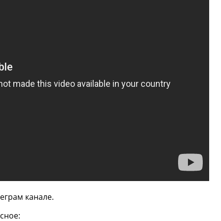
еграм канале.
сное: