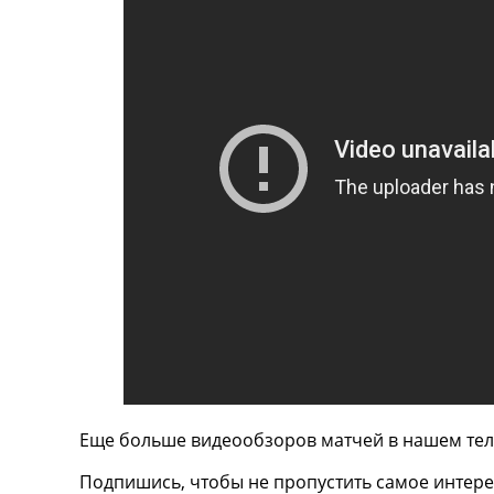
ТВ программа
RU
UA
Categories
Главная
Новости футбола
Видео
Трансферы
Новости футбола Украины
Последние комментарии
Конкурс прогнозов
Логин
Рейтинги
Правила
Коллективный прогноз
Еще больше видеообзоров матчей в нашем тел
Турниры
Чемпионат Мира
Подпишись, чтобы не пропустить самое интере
Украина. Премьер-Лига