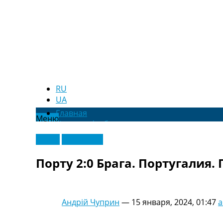
RU
UA
Главная
Меню
Новости футбола
Видео
Видео
Эксклюзив
Трансферы
Новости футбола Украины
Порту 2:0 Брага. Португалия.
Последние комментарии
Конкурс прогнозов
Логин
Рейтинги
Андрій Чуприн
—
15 января, 2024, 01:47
a
Правила
Коллективный прогноз