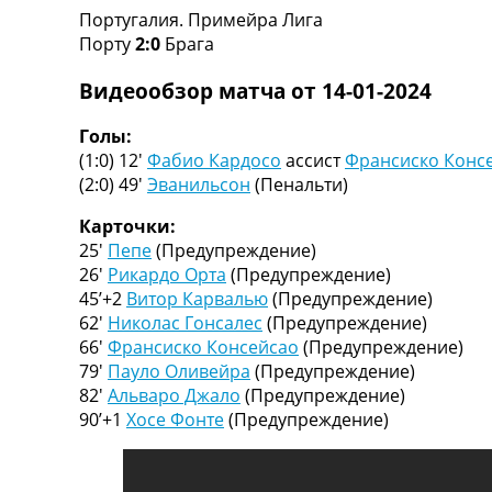
Португалия. Примейра Лига
Турниры
Порту
2:0
Брага
Чемпионат Мира
Украина. Премьер-Лига
Видеообзор матча от 14-01-2024
Украина. Первая Лига
Лига Чемпионов
Голы:
Англия. Премьер Лига
(1:0) 12′
Фабио Кардосо
ассист
Франсиско Конс
Испания. Ла Лига
(2:0) 49′
Эванильсон
(Пенальти)
Другие Турниры >>>
Таблицы
Карточки:
Таблицы групп Чемпионата Мира
25′
Пепе
(Предупреждение)
Украина. Премьер-Лига
26′
Рикардо Орта
(Предупреждение)
Украина. Первая Лига
45’+2
Витор Карвалью
(Предупреждение)
Лига Чемпионов. Таблицы групп
62′
Николас Гонсалес
(Предупреждение)
Англия. Премьер-Лига
66′
Франсиско Консейсао
(Предупреждение)
Испания. Ла Лига
79′
Пауло Оливейра
(Предупреждение)
Все таблицы >>>
82′
Альваро Джало
(Предупреждение)
Рейтинги
90’+1
Хосе Фонте
(Предупреждение)
Рейтинг стран УЕФА
Рейтинг клубов УЕФА
Рейтинг ФИФА