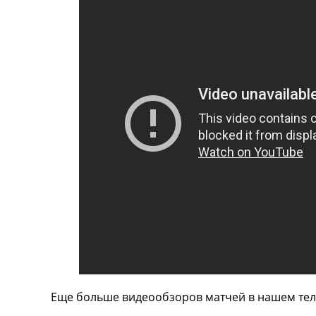
ТВ программа
RU
UA
Categories
Главная
Новости футбола
Видео
Трансферы
Новости футбола Украины
Последние комментарии
Конкурс прогнозов
Логин
Рейтинги
Правила
Коллективный прогноз
Турниры
Еще больше видеообзоров матчей в нашем тел
Чемпионат Мира
Украина. Премьер-Лига