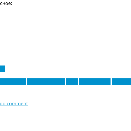
сное:
га
с Гонсалес
Пауло Оливейра
Пепе
Рикардо Орта
Фабио К
dd comment