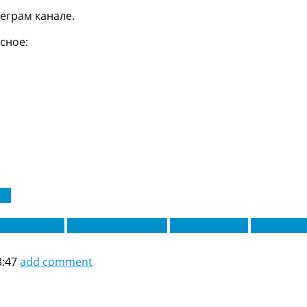
еграм канале.
сное:
га
Жоао Карлос
Матеус Фернандес
Педро Амадор
Педро Ап
3:47
add comment