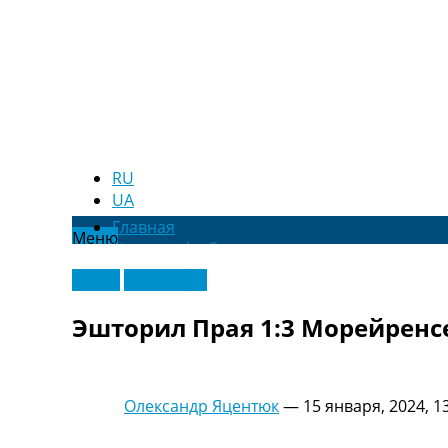
RU
UA
Главная
Меню
Новости футбола
Видео
Видео
Эксклюзив
Трансферы
Новости футбола Украины
Эшторил Прая 1:3 Морейренсе
Последние комментарии
Конкурс прогнозов
Логин
Рейтинги
Олександр Яцентюк
—
15 января, 2024, 1
Правила
Коллективный прогноз