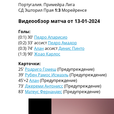
Португалия. Примейра Лига
Турниры
СД Эшторил Прая
1:3
Морейренсе
Чемпионат Мира
Украина. Премьер-Лига
Видеообзор матча от 13-01-2024
Украина. Первая Лига
Лига Чемпионов
Голы:
Англия. Премьер Лига
(0:1) 30′
Педро Апарисио
Испания. Ла Лига
(0:2) 33′
ассист
Педро Амадор
Другие Турниры >>>
(0:3) 74′
Алан
ассист
Динис Пинто
Таблицы
(1:3) 90′
Жоао Карлос
Таблицы групп Чемпионата Мира
Украина. Премьер-Лига
Карточки:
Украина. Первая Лига
25′
Родриго Гомеш
(Предупреждение)
Лига Чемпионов. Таблицы групп
39′
Рубен Рамос Исмаэль
(Предупреждение)
Англия. Премьер-Лига
45’+2
Алан
(Предупреждение)
Испания. Ла Лига
73′
Джереми Антонисс
(Предупреждение)
Все таблицы >>>
83′
Матеус Фернандес
(Предупреждение)
Рейтинги
Рейтинг стран УЕФА
Рейтинг клубов УЕФА
Рейтинг ФИФА