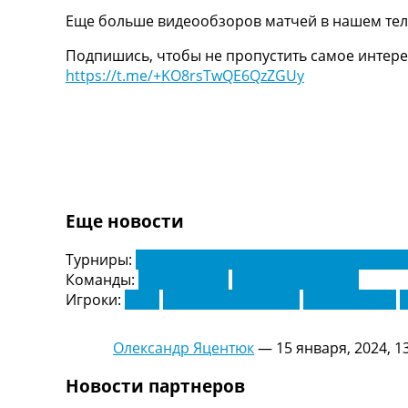
Украина. Первая Лига
Еще больше видеообзоров матчей в нашем тел
Лига Чемпионов
Подпишись, чтобы не пропустить самое интере
Англия. Премьер Лига
https://t.me/+KO8rsTwQE6QzZGUy
Испания. Ла Лига
Другие Турниры >>>
Таблицы
Таблицы групп Чемпионата Мира
Украина. Премьер-Лига
Украина. Первая Лига
Лига Чемпионов. Таблицы групп
Англия. Премьер-Лига
Еще новости
Испания. Ла Лига
Все таблицы >>>
Турниры:
Чемпионат Португалии. Примейра Ли
Рейтинги
Команды:
Морейренсе
СД Эшторил Прая
Рейтинг стран УЕФА
Игроки:
Алан
Джереми Антонисс
Динис Пинто
Рейтинг клубов УЕФА
Рейтинг ФИФА
Олександр Яцентюк
—
15 января, 2024, 1
ТВ программа
Новости партнеров