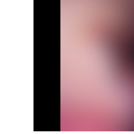
ТВ программа
RU
UA
Categories
Главная
Новости футбола
Видео
Трансферы
Новости футбола Украины
Последние комментарии
Конкурс прогнозов
Логин
Рейтинги
Правила
Коллективный прогноз
Турниры
Чемпионат Мира
Украина. Премьер-Лига