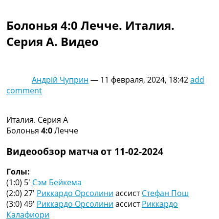
Коллективный прогноз
Турниры
Болонья 4:0 Лечче. Италия.
Чемпионат Мира
Серия A. Видео
Украина. Премьер-Лига
Украина. Первая Лига
Лига Чемпионов
Англия. Премьер Лига
Андрій Чуприн
—
11 февраля, 2024, 18:42
add
Испания. Ла Лига
comment
Другие Турниры >>>
Таблицы
Таблицы групп Чемпионата Мира
Италия. Серия A
Украина. Премьер-Лига
Болонья
4:0
Лечче
Украина. Первая Лига
Лига Чемпионов. Таблицы групп
Видеообзор матча от 11-02-2024
Англия. Премьер-Лига
Испания. Ла Лига
Голы:
Все таблицы >>>
(1:0) 5′
Сэм Бейкема
Рейтинги
(2:0) 27′
Риккардо Орсолини
ассист
Стефан Пош
Рейтинг стран УЕФА
(3:0) 49′
Риккардо Орсолини
ассист
Риккардо
Рейтинг клубов УЕФА
Калафиори