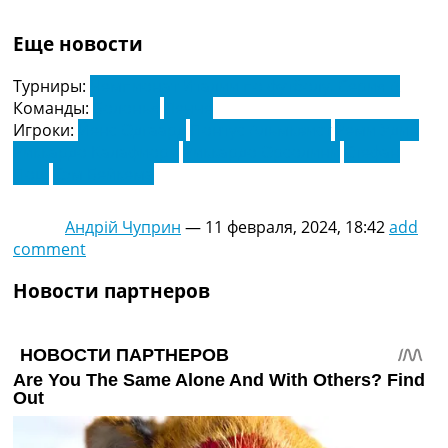
Еще новости
Турниры:
Чемпионат Италии по футболу. Серия А
Команды:
Болонья
Лечче
Игроки:
Йенс Одгаард
Понтус Альмквист
Реми Удин
Риккардо Калафиори
Риккардо Орсолини
Стефан
Пош
Сэм Бейкема
Андрій Чуприн
—
11 февраля, 2024, 18:42
add
comment
Новости партнеров