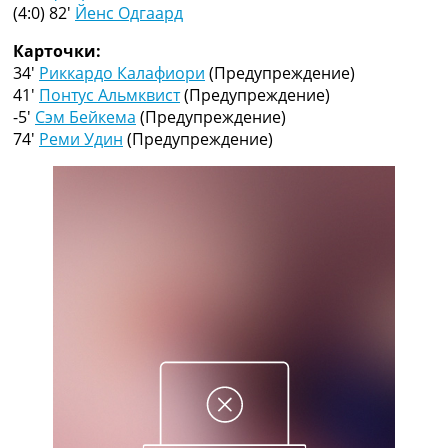
Рейтинг ФИФА
(4:0) 82′
Йенс Одгаард
ТВ программа
Карточки:
RU
34′
Риккардо Калафиори
(Предупреждение)
UA
41′
Понтус Альмквист
(Предупреждение)
-5′
Сэм Бейкема
(Предупреждение)
Categories
74′
Реми Удин
(Предупреждение)
Главная
Новости футбола
Видео
Трансферы
Новости футбола Украины
Последние комментарии
Конкурс прогнозов
Логин
Рейтинги
Правила
Коллективный прогноз
Турниры
Чемпионат Мира