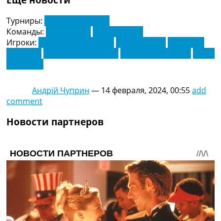
Турниры:
Лига Чемпионов
Команды:
РБ Лейпциг
Реал Мадрид
Игроки:
Бенджамин Шешко
Брахим Диас
Винисиус
Джуниор
Даниэль Карвахаль
Мохамед Симакан
Юсуф
Поульсен
Андрій Чуприн
—
14 февраля, 2024, 00:55
add
comment
Новости партнеров