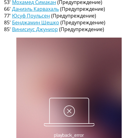
53′
Мохамед Симакан
(Предупреждение)
Рейтинг ФИФА
66′
Даниэль Карвахаль
(Предупреждение)
ТВ программа
77′
Юсуф Поульсен
(Предупреждение)
RU
85′
Бенджамин Шешко
(Предупреждение)
UA
85′
Винисиус Джуниор
(Предупреждение)
Categories
Главная
Новости футбола
Видео
Трансферы
Новости футбола Украины
Последние комментарии
Конкурс прогнозов
Логин
Рейтинги
Правила
Коллективный прогноз
Турниры
Чемпионат Мира