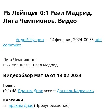
Коллективный прогноз
Турниры
РБ Лейпциг 0:1 Реал Мадрид.
Чемпионат Мира
Лига Чемпионов. Видео
Украина. Премьер-Лига
Украина. Первая Лига
Лига Чемпионов
Англия. Премьер Лига
Андрій Чуприн
—
14 февраля, 2024, 00:55
add
Испания. Ла Лига
comment
Другие Турниры >>>
Таблицы
Таблицы групп Чемпионата Мира
Лига Чемпионов
Украина. Премьер-Лига
РБ Лейпциг
0:1
Реал Мадрид
Украина. Первая Лига
Лига Чемпионов. Таблицы групп
Видеообзор матча от 13-02-2024
Англия. Премьер-Лига
Испания. Ла Лига
Голы:
Все таблицы >>>
(0:1) 48′
Брахим Диас
ассист
Даниэль Карвахаль
Рейтинги
Карточки:
Рейтинг стран УЕФА
-5′
Брахим Диас
(Предупреждение)
Рейтинг клубов УЕФА