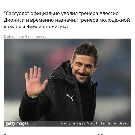
Коллективный прогноз
Турниры
“Сассуоло” официально уволил тренера Алессио
Чемпионат Мира
Диониси и временно назначил тренера молодежной
Украина. Премьер-Лига
команды Эмилиано Бигика.
Украина. Первая Лига
Embed from Getty Images
Лига Чемпионов
Англия. Премьер Лига
Испания. Ла Лига
Другие Турниры >>>
Таблицы
Таблицы групп Чемпионата Мира
Украина. Премьер-Лига
Украина. Первая Лига
Лига Чемпионов. Таблицы групп
Англия. Премьер-Лига
Испания. Ла Лига
Все таблицы >>>
Рейтинги
Рейтинг стран УЕФА
Рейтинг клубов УЕФА