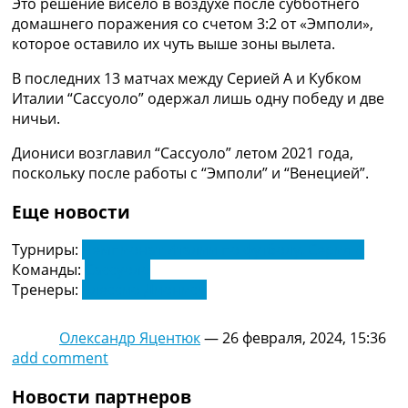
Это решение висело в воздухе после субботнего
Рейтинг ФИФА
домашнего поражения со счетом 3:2 от «Эмполи»,
ТВ программа
которое оставило их чуть выше зоны вылета.
RU
В последних 13 матчах между Серией А и Кубком
UA
Италии “Сассуоло” одержал лишь одну победу и две
ничьи.
Categories
Диониси возглавил “Сассуоло” летом 2021 года,
Главная
поскольку после работы с “Эмполи” и “Венецией”.
Новости футбола
Видео
Еще новости
Трансферы
Новости футбола Украины
Турниры:
Чемпионат Италии по футболу. Серия А
Последние комментарии
Команды:
Сассуоло
Конкурс прогнозов
Тренеры:
Алессио Диониси
Логин
Рейтинги
Олександр Яцентюк
—
26 февраля, 2024, 15:36
Правила
add comment
Коллективный прогноз
Турниры
Новости партнеров
Чемпионат Мира