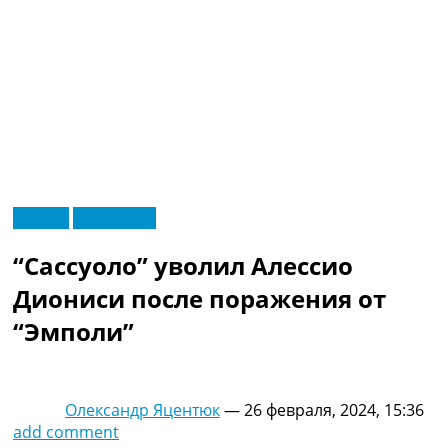
RU
Италия
Эксклюзив
UA
Главная
Меню
“Сассуоло” уволил Алессио
Новости футбола
Видео
Диониси после поражения от
Трансферы
“Эмполи”
Новости футбола Украины
Последние комментарии
Конкурс прогнозов
Логин
Олександр Яцентюк
—
26 февраля, 2024, 15:36
Рейтинги
add comment
Правила