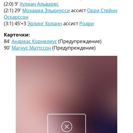
Рейтинг ФИФА
(2:0) 9′
Хулиан Альварес
ТВ программа
(2:1) 29′
Мохамед Эльюнусси
ассист
Орри Стейнн
Оскарссон
RU
(3:1) 45’+3
Эрлинг Холанн
ассист
Родри
UA
Карточки:
Categories
84′
Андреас Корнелиус
(Предупреждение)
90′
Магнус Маттссон
(Предупреждение)
Главная
Новости футбола
Видео
Трансферы
Новости футбола Украины
Последние комментарии
Конкурс прогнозов
Логин
Рейтинги
Правила
Коллективный прогноз
Турниры
Чемпионат Мира