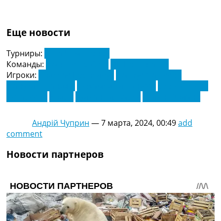
Еще новости
Турниры:
Лига Чемпионов
Команды:
Манчестер Сити
ФК Копенгаген
Игроки:
Андреас Корнелиус
Магнус Маттссон
Мануэль Аканджи
Мохамед Эльюнусси
Орри Стейнн
Оскарссон
Родри
Хулиан Альварес
Эрлинг Холанн
Андрій Чуприн
—
7 марта, 2024, 00:49
add
comment
Новости партнеров