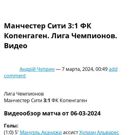
Коллективный прогноз
Турниры
Чемпионат Мира
Манчестер Сити 3:1 ФК
Украина. Премьер-Лига
Украина. Первая Лига
Копенгаген. Лига Чемпионов.
Лига Чемпионов
Видео
Англия. Премьер Лига
Испания. Ла Лига
Другие Турниры >>>
Таблицы
Андрій Чуприн
—
7 марта, 2024, 00:49
add
Таблицы групп Чемпионата Мира
comment
Украина. Премьер-Лига
Украина. Первая Лига
Лига Чемпионов. Таблицы групп
Лига Чемпионов
Англия. Премьер-Лига
Манчестер Сити
3:1
ФК Копенгаген
Испания. Ла Лига
Все таблицы >>>
Видеообзор матча от 06-03-2024
Рейтинги
Рейтинг стран УЕФА
Голы:
Рейтинг клубов УЕФА
(1:0) 5′
Мануэль Аканджи
ассист
Хулиан Альварес