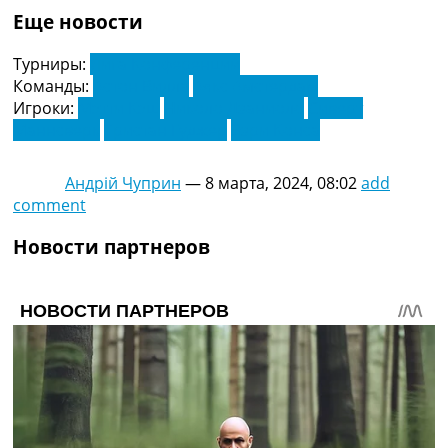
Еще новости
Турниры:
Лига Конференций
Команды:
Астон Вилла
Аякс Амстердам
Игроки:
Мэтти Кэш
Николо Дзаниоло
Сиверт
Маннсверк
Тристан Гуджер
Эзри Конса
Андрій Чуприн
—
8 марта, 2024, 08:02
add
comment
Новости партнеров