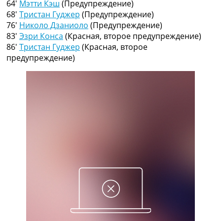
64′
Мэтти Кэш
(Предупреждение)
Рейтинг ФИФА
68′
Тристан Гуджер
(Предупреждение)
ТВ программа
76′
Николо Дзаниоло
(Предупреждение)
RU
83′
Эзри Конса
(Красная, второе предупреждение)
UA
86′
Тристан Гуджер
(Красная, второе
предупреждение)
Categories
Главная
Новости футбола
Видео
Трансферы
Новости футбола Украины
Последние комментарии
Конкурс прогнозов
Логин
Рейтинги
Правила
Коллективный прогноз
Турниры
Чемпионат Мира