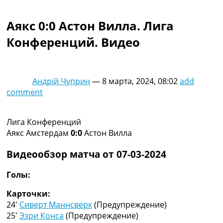
Коллективный прогноз
Турниры
Аякс 0:0 Астон Вилла. Лига
Чемпионат Мира
Конференций. Видео
Украина. Премьер-Лига
Украина. Первая Лига
Лига Чемпионов
Англия. Премьер Лига
Андрій Чуприн
—
8 марта, 2024, 08:02
add
Испания. Ла Лига
comment
Другие Турниры >>>
Таблицы
Таблицы групп Чемпионата Мира
Лига Конференций
Украина. Премьер-Лига
Аякс Амстердам
0:0
Астон Вилла
Украина. Первая Лига
Лига Чемпионов. Таблицы групп
Видеообзор матча от 07-03-2024
Англия. Премьер-Лига
Испания. Ла Лига
Голы:
Все таблицы >>>
Карточки:
Рейтинги
24′
Сиверт Маннсверк
(Предупреждение)
Рейтинг стран УЕФА
25′
Эзри Конса
(Предупреждение)
Рейтинг клубов УЕФА