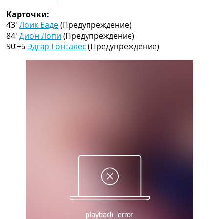
Рейтинг ФИФА
Карточки:
ТВ программа
43′
Лоик Баде
(Предупреждение)
RU
84′
Дион Лопи
(Предупреждение)
UA
90’+6
Эдгар Гонсалес
(Предупреждение)
Categories
Главная
Новости футбола
Видео
Трансферы
Новости футбола Украины
Последние комментарии
Конкурс прогнозов
Логин
Рейтинги
Правила
Коллективный прогноз
Турниры
Чемпионат Мира