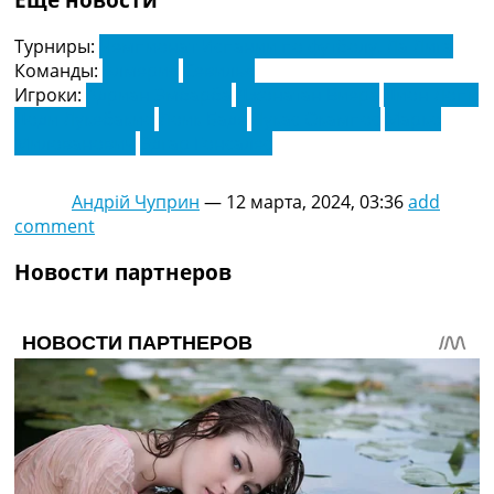
Турниры:
Чемпионат Испании по футболу. Ла Лига
Команды:
Алмерия
Севилья
Игроки:
Адриан Эмбарба
Джонатан Виера
Дион Лопи
Доди Лукебакио
Лоик Баде
Лукас Окампос
Марко
Милованович
Эдгар Гонсалес
Андрій Чуприн
—
12 марта, 2024, 03:36
add
comment
Новости партнеров