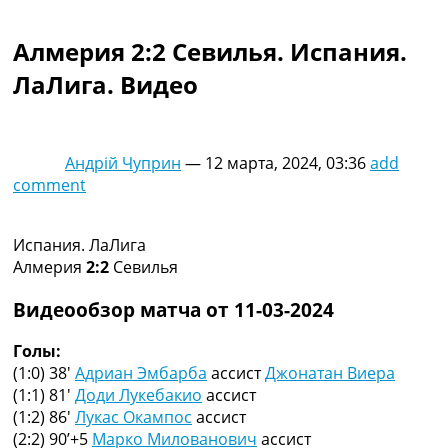
Коллективный прогноз
Турниры
Алмерия 2:2 Севилья. Испания.
Чемпионат Мира
ЛаЛига. Видео
Украина. Премьер-Лига
Украина. Первая Лига
Лига Чемпионов
Англия. Премьер Лига
Андрій Чуприн
—
12 марта, 2024, 03:36
add
Испания. Ла Лига
comment
Другие Турниры >>>
Таблицы
Таблицы групп Чемпионата Мира
Испания. ЛаЛига
Украина. Премьер-Лига
Алмерия
2:2
Севилья
Украина. Первая Лига
Лига Чемпионов. Таблицы групп
Видеообзор матча от 11-03-2024
Англия. Премьер-Лига
Испания. Ла Лига
Голы:
Все таблицы >>>
(1:0) 38′
Адриан Эмбарба
ассист
Джонатан Виера
Рейтинги
(1:1) 81′
Доди Лукебакио
ассист
Рейтинг стран УЕФА
(1:2) 86′
Лукас Окампос
ассист
Рейтинг клубов УЕФА
(2:2) 90’+5
Марко Милованович
ассист