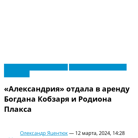
RU
Новости футбола Украины
Футбольные трансферы
UA
Эксклюзив
Главная
Меню
Новости футбола
«Александрия» отдала в аренду
Видео
Трансферы
Богдана Кобзаря и Родиона
Новости футбола Украины
Плакса
Последние комментарии
Конкурс прогнозов
Логин
Рейтинги
Олександр Яцентюк
—
12 марта, 2024, 14:28
Правила