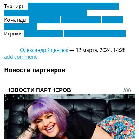
Турниры:
Чемпионат Украины по футболу. УПЛ
Чемпионат Украины. Первая Лига
Команды:
Александрия
Мариуполь ФСК
Подолье
Хмельницкий
Игроки:
Богдан Кобзарь
Плакса Родион Олегович
Олександр Яцентюк
—
12 марта, 2024, 14:28
add comment
Новости партнеров