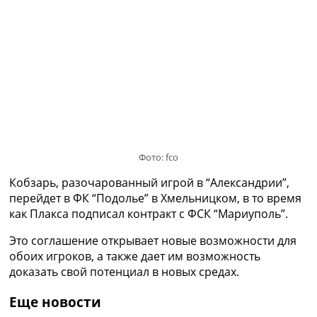
Украина. Премьер-Лига
Украина. Первая Лига
Лига Чемпионов
Англия. Премьер Лига
Испания. Ла Лига
Другие Турниры >>>
Таблицы
Таблицы групп Чемпионата Мира
Украина. Премьер-Лига
Украина. Первая Лига
Фото: fco
Лига Чемпионов. Таблицы групп
Англия. Премьер-Лига
Кобзарь, разочарованный игрой в “Александрии”,
Испания. Ла Лига
перейдет в ФК “Подолье” в Хмельницком, в то время
Все таблицы >>>
как Плакса подписал контракт с ФСК “Мариуполь”.
Рейтинги
Это соглашение открывает новые возможности для
Рейтинг стран УЕФА
обоих игроков, а также дает им возможность
Рейтинг клубов УЕФА
доказать свой потенциал в новых средах.
Рейтинг ФИФА
ТВ программа
Еще новости