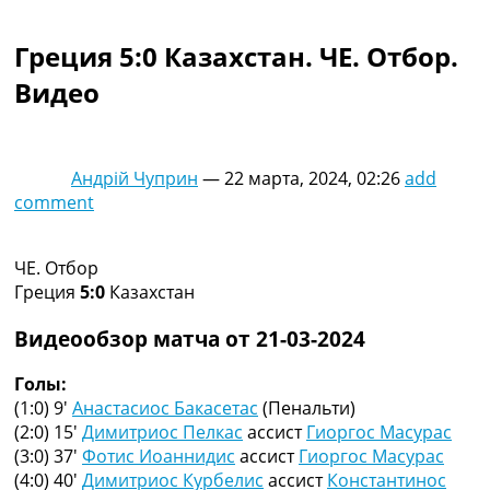
Коллективный прогноз
Турниры
Греция 5:0 Казахстан. ЧЕ. Отбор.
Чемпионат Мира
Видео
Украина. Премьер-Лига
Украина. Первая Лига
Лига Чемпионов
Англия. Премьер Лига
Андрій Чуприн
—
22 марта, 2024, 02:26
add
Испания. Ла Лига
comment
Другие Турниры >>>
Таблицы
Таблицы групп Чемпионата Мира
ЧЕ. Отбор
Украина. Премьер-Лига
Греция
5:0
Казахстан
Украина. Первая Лига
Лига Чемпионов. Таблицы групп
Видеообзор матча от 21-03-2024
Англия. Премьер-Лига
Испания. Ла Лига
Голы:
Все таблицы >>>
(1:0) 9′
Анастасиос Бакасетас
(Пенальти)
Рейтинги
(2:0) 15′
Димитриос Пелкас
ассист
Гиоргос Масурас
Рейтинг стран УЕФА
(3:0) 37′
Фотис Иоаннидис
ассист
Гиоргос Масурас
Рейтинг клубов УЕФА
(4:0) 40′
Димитриос Курбелис
ассист
Константинос