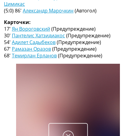
Рейтинг ФИФА
Цимикас
ТВ программа
(5:0) 86′
Александр Марочкин
(Автогол)
RU
Карточки:
UA
17′
Ян Вороговский
(Предупреждение)
30′
Пантелис Хатзидиакос
(Предупреждение)
Categories
54′
Адилет Садыбеков
(Предупреждение)
67′
Рамазан Оразов
(Предупреждение)
Главная
68′
Темирлан Ерланов
(Предупреждение)
Новости футбола
Видео
Трансферы
Новости футбола Украины
Последние комментарии
Конкурс прогнозов
Логин
Рейтинги
Правила
Коллективный прогноз
Турниры
Чемпионат Мира