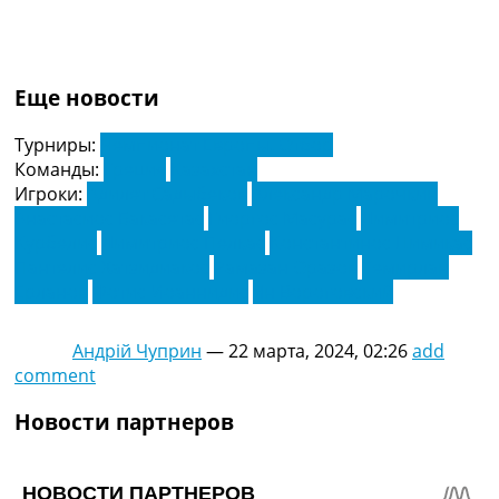
Еще новости
Турниры:
Чемпионат Европы. Отбор
Команды:
Греция
Казахстан
Игроки:
Адилет Садыбеков
Александр Марочкин
Анастасиос Бакасетас
Гиоргос Масурас
Димитриос
Курбелис
Димитриос Пелкас
Константинос Цимикас
Пантелис Хатзидиакос
Рамазан Оразов
Темирлан
Ерланов
Фотис Иоаннидис
Ян Вороговский
Андрій Чуприн
—
22 марта, 2024, 02:26
add
comment
Новости партнеров