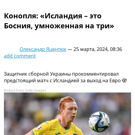
Коллективный прогноз
Турниры
Конопля: «Исландия – это
Чемпионат Мира
Босния, умноженная на три»
Украина. Премьер-Лига
Украина. Первая Лига
Лига Чемпионов
Англия. Премьер Лига
Олександр Яцентюк
—
25 марта, 2024, 08:36
Испания. Ла Лига
add comment
Другие Турниры >>>
Таблицы
Таблицы групп Чемпионата Мира
Защитник сборной Украины прокомментировал
Украина. Премьер-Лига
предстоящий матч с Исландией за выход на Евро 🫣
Украина. Первая Лига
Embed from Getty Images
Лига Чемпионов. Таблицы групп
Англия. Премьер-Лига
Испания. Ла Лига
Все таблицы >>>
Рейтинги
Рейтинг стран УЕФА
Рейтинг клубов УЕФА