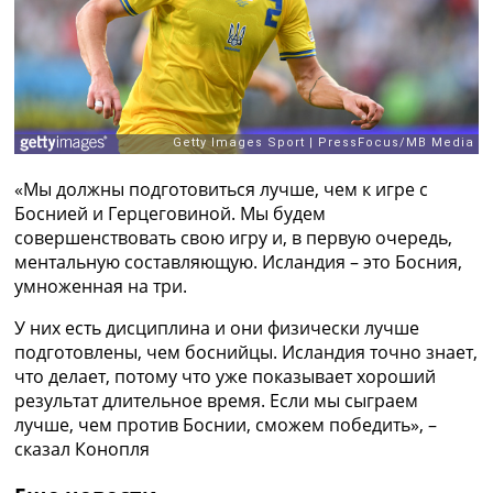
Рейтинг ФИФА
ТВ программа
RU
UA
Categories
«Мы должны подготовиться лучше, чем к игре с
Главная
Боснией и Герцеговиной. Мы будем
Новости футбола
совершенствовать свою игру и, в первую очередь,
Видео
ментальную составляющую. Исландия – это Босния,
Трансферы
умноженная на три.
Новости футбола Украины
Последние комментарии
У них есть дисциплина и они физически лучше
Конкурс прогнозов
подготовлены, чем боснийцы. Исландия точно знает,
Логин
что делает, потому что уже показывает хороший
Рейтинги
результат длительное время. Если мы сыграем
Правила
лучше, чем против Боснии, сможем победить», –
Коллективный прогноз
сказал Конопля
Турниры
Чемпионат Мира