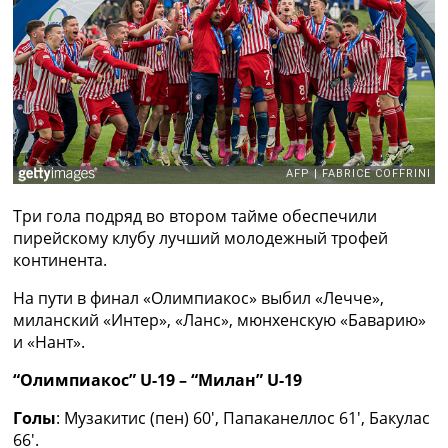
Рейтинг ФИФА
ТВ программа
RU
UA
Categories
Главная
Новости футбола
Три гола подряд во втором тайме обеспечили
Видео
пирейскому клубу лучший молодежный трофей
Трансферы
континента.
Новости футбола Украины
Последние комментарии
На пути в финал «Олимпиакос» выбил «Лечче»,
Конкурс прогнозов
миланский «Интер», «Ланс», мюнхенскую «Баварию»
Логин
и «Нант».
Рейтинги
Правила
“Олимпиакос” U-19 – “Милан” U-19
Коллективный прогноз
Голы
: Музакитис (пен) 60′, Папаканеллос 61′, Бакулас
Турниры
66′.
Чемпионат Мира