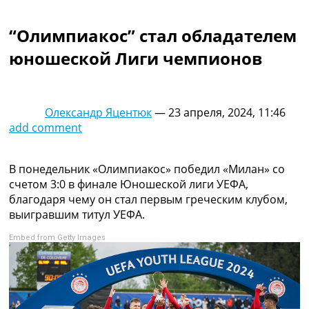
Коллективный прогноз
Турниры
“Олимпиакос” стал обладателем
Чемпионат Мира
юношеской Лиги чемпионов
Украина. Премьер-Лига
Украина. Первая Лига
Лига Чемпионов
Англия. Премьер Лига
Олександр Яцентюк
—
23 апреля, 2024, 11:46
Испания. Ла Лига
add comment
Другие Турниры >>>
Таблицы
Таблицы групп Чемпионата Мира
В понедельник «Олимпиакос» победил «Милан» со
Украина. Премьер-Лига
счетом 3:0 в финале Юношеской лиги УЕФА,
Украина. Первая Лига
благодаря чему он стал первым греческим клубом,
Лига Чемпионов. Таблицы групп
выигравшим титул УЕФА.
Англия. Премьер-Лига
Embed from Getty Images
Испания. Ла Лига
Все таблицы >>>
Рейтинги
Рейтинг стран УЕФА
Рейтинг клубов УЕФА