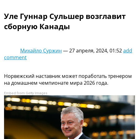
Коллективный прогноз
Турниры
Уле Гуннар Сульшер возглавит
Чемпионат Мира
сборную Канады
Украина. Премьер-Лига
Украина. Первая Лига
Лига Чемпионов
Англия. Премьер Лига
Михайло Суржин
—
27 апреля, 2024, 01:52
add
Испания. Ла Лига
comment
Другие Турниры >>>
Таблицы
Таблицы групп Чемпионата Мира
Норвежский наставник может поработать тренером
Украина. Премьер-Лига
на домашнем чемпионате мира 2026 года.
Украина. Первая Лига
Embed from Getty Images
Лига Чемпионов. Таблицы групп
Англия. Премьер-Лига
Испания. Ла Лига
Все таблицы >>>
Рейтинги
Рейтинг стран УЕФА
Рейтинг клубов УЕФА