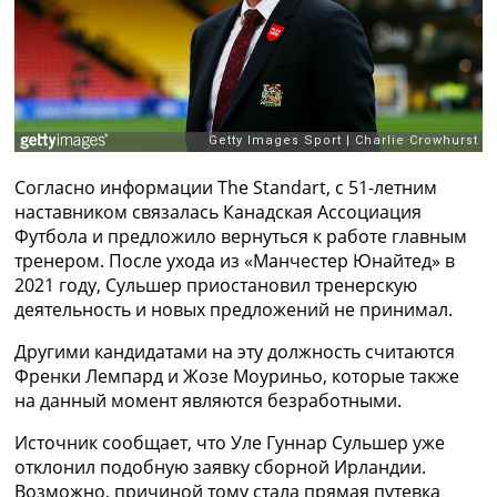
Рейтинг ФИФА
ТВ программа
RU
UA
Categories
Согласно информации The Standart, с 51-летним
Главная
наставником связалась Канадская Ассоциация
Новости футбола
Футбола и предложило вернуться к работе главным
Видео
тренером. После ухода из «Манчестер Юнайтед» в
Трансферы
2021 году, Сульшер приостановил тренерскую
Новости футбола Украины
деятельность и новых предложений не принимал.
Последние комментарии
Конкурс прогнозов
Другими кандидатами на эту должность считаются
Логин
Френки Лемпард и Жозе Моуриньо, которые также
Рейтинги
на данный момент являются безработными.
Правила
Коллективный прогноз
Источник сообщает, что Уле Гуннар Сульшер уже
Турниры
отклонил подобную заявку сборной Ирландии.
Чемпионат Мира
Возможно, причиной тому стала прямая путевка