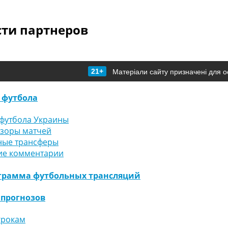
сти партнеров
21+
Матеріали сайту призначені для о
 футбола
футбола Украины
бзоры матчей
ные трансферы
ие комментарии
грамма футбольных трансляций
 прогнозов
грокам