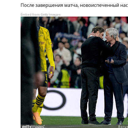
После завершения матча, новоиспеченный нас
Турниры
Чемпионат Мира
Embed from Getty Images
Украина. Премьер-Лига
Украина. Первая Лига
Лига Чемпионов
Англия. Премьер Лига
Испания. Ла Лига
Другие Турниры >>>
Таблицы
Таблицы групп Чемпионата Мира
Украина. Премьер-Лига
Украина. Первая Лига
Лига Чемпионов. Таблицы групп
Англия. Премьер-Лига
Испания. Ла Лига
Все таблицы >>>
Рейтинги
Рейтинг стран УЕФА
Рейтинг клубов УЕФА
Рейтинг ФИФА