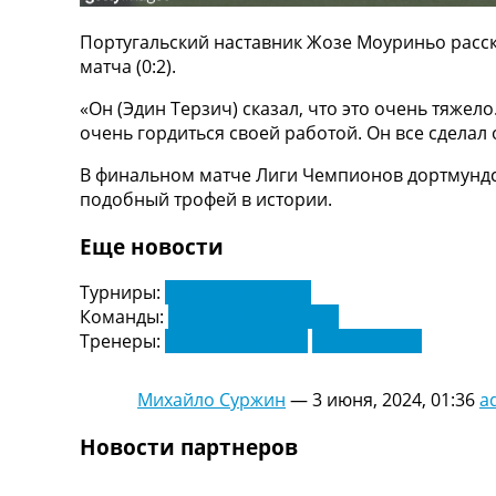
ТВ программа
Португальский наставник Жозе Моуриньо расск
RU
матча (0:2).
UA
«Он (Эдин Терзич) сказал, что это очень тяжел
Categories
очень гордиться своей работой. Он все сделал
Главная
В финальном матче Лиги Чемпионов дортмундск
Новости футбола
подобный трофей в истории.
Видео
Еще новости
Трансферы
Новости футбола Украины
Турниры:
Лига Чемпионов
Последние комментарии
Команды:
Боруссия Дортмунд
Конкурс прогнозов
Тренеры:
Жозе Моуринью
Эдин Терзич
Логин
Рейтинги
Правила
Михайло Суржин
—
3 июня, 2024, 01:36
a
Коллективный прогноз
Турниры
Новости партнеров
Чемпионат Мира
Украина. Премьер-Лига