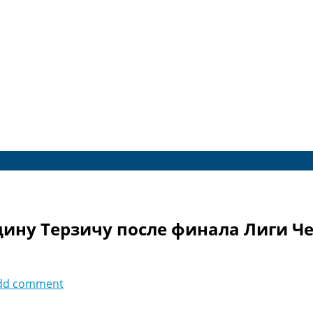
дину Терзичу после финала Лиги Ч
dd comment