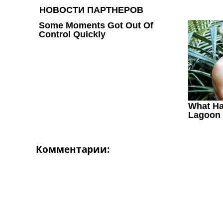
Украина. Первая Лига
Лига Чемпионов
Англия. Премьер Лига
Испания. Ла Лига
Другие Турниры >>>
Таблицы
Таблицы групп Чемпионата Мира
Украина. Премьер-Лига
Украина. Первая Лига
Лига Чемпионов. Таблицы групп
Англия. Премьер-Лига
Испания. Ла Лига
Все таблицы >>>
Комментарии:
Рейтинги
Рейтинг стран УЕФА
Рейтинг клубов УЕФА
Рейтинг ФИФА
ТВ программа