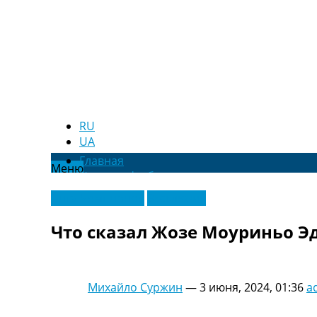
RU
UA
Главная
Меню
Новости футбола
Видео
Лига Чемпионов
Эксклюзив
Трансферы
Новости футбола Украины
Что сказал Жозе Моуриньо Э
Последние комментарии
Конкурс прогнозов
Логин
Рейтинги
Михайло Суржин
—
3 июня, 2024, 01:36
a
Правила
Коллективный прогноз