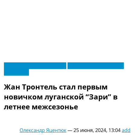
RU
Новости футбола Украины
Футбольные трансферы
UA
Эксклюзив
Главная
Меню
Новости футбола
Жан Тронтель стал первым
Видео
Трансферы
новичком луганской “Зари” в
Новости футбола Украины
летнее межсезонье
Последние комментарии
Конкурс прогнозов
Логин
Рейтинги
Олександр Яцентюк
—
25 июня, 2024, 13:04
add
Правила