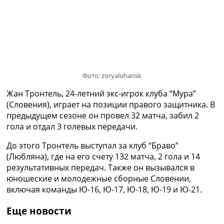
Рейтинг ФИФА
ТВ программа
RU
UA
Categories
Фото: zoryaluhansk
Главная
Жан Тронтель, 24-летний экс-игрок клуба “Мура”
Новости футбола
(Словения), играет на позиции правого защитника. В
Видео
предыдущем сезоне он провел 32 матча, забил 2
Трансферы
гола и отдал 3 голевых передачи.
Новости футбола Украины
Последние комментарии
До этого Тронтель выступал за клуб “Браво”
Конкурс прогнозов
(Любляна), где на его счету 132 матча, 2 гола и 14
Логин
результативных передач. Также он вызывался в
Рейтинги
юношеские и молодежные сборные Словении,
Правила
включая команды Ю-16, Ю-17, Ю-18, Ю-19 и Ю-21.
Коллективный прогноз
Турниры
Еще новости
Чемпионат Мира