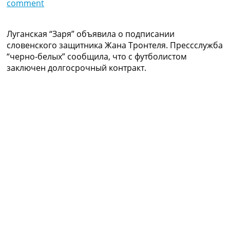
comment
Коллективный прогноз
Турниры
Чемпионат Мира
Луганская “Заря” объявила о подписании
Украина. Премьер-Лига
словенского защитника Жана Тронтеля. Прессслужба
Украина. Первая Лига
“черно-белых” сообщила, что с футболистом
Лига Чемпионов
заключен долгосрочный контракт.
Англия. Премьер Лига
Испания. Ла Лига
Другие Турниры >>>
Таблицы
Таблицы групп Чемпионата Мира
Украина. Премьер-Лига
Украина. Первая Лига
Лига Чемпионов. Таблицы групп
Англия. Премьер-Лига
Испания. Ла Лига
Все таблицы >>>
Рейтинги
Рейтинг стран УЕФА
Рейтинг клубов УЕФА